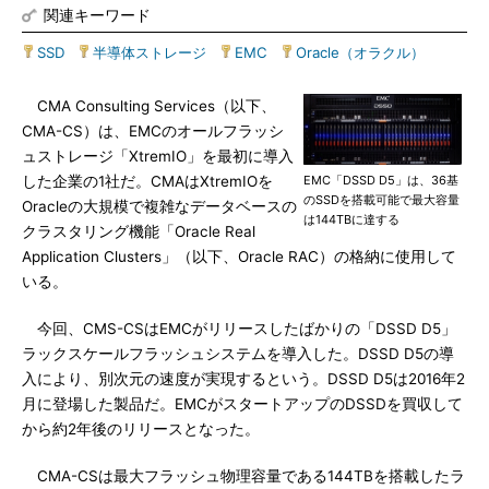
関連キーワード
SSD
|
半導体ストレージ
|
EMC
|
Oracle（オラクル）
CMA Consulting Services（以下、
CMA-CS）は、EMCのオールフラッシ
ュストレージ「XtremIO」を最初に導入
した企業の1社だ。CMAはXtremIOを
EMC「DSSD D5」は、36基
のSSDを搭載可能で最大容量
Oracleの大規模で複雑なデータベースの
は144TBに達する
クラスタリング機能「Oracle Real
Application Clusters」（以下、Oracle RAC）の格納に使用して
いる。
今回、CMS-CSはEMCがリリースしたばかりの「DSSD D5」
ラックスケールフラッシュシステムを導入した。DSSD D5の導
入により、別次元の速度が実現するという。DSSD D5は2016年2
月に登場した製品だ。EMCがスタートアップのDSSDを買収して
から約2年後のリリースとなった。
CMA-CSは最大フラッシュ物理容量である144TBを搭載したラ