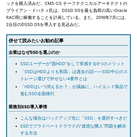
ックを購入済みだ。CMS-CS チーフテクニカルアーキテクトの
ブライアン・ドハティ氏は、DSSD D5を最も負荷の高いOracle
RAC用に稼働することを計画している。また、2016年7月には、
2台目のDSSD D5を導入する見込みだ。
併せて読みたいお勧め記事
企業はなぜSSDを選ぶのか
SSDユーザーが“脱HDD”をして実感する6つのメリット
「SSDはHDDよりも割高」は過去の話――SSD中心のス
トレージ選びで外せない4要件とは
「HDDはいつ消えるか？」が議論に、ハイエンド製品で
進むSSD全面移行
業務別SSD導入事情
こんな場合はバックアップ先に「SSD」を選択すべきだ
SSDでプライベートクラウドの“迷惑な隣人”問題を解決
する方法