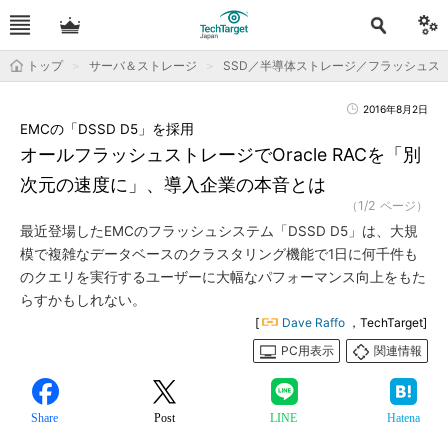
トップ
サーバ＆ストレージ
SSD／半導体ストレージ／フラッシュス
2016年8月2日
EMCの「DSSD D5」を採用
オールフラッシュストレージでOracle RACを「別
次元の速度に」、導入企業の本音とは
（1/2 ページ）
最近登場したEMCのフラッシュシステム「DSSD D5」は、大規
模で複雑なデータベースのクラスタリング機能で1日に何千件も
のクエリを実行するユーザーに大幅なパフォーマンス向上をもた
らすかもしれない。
[
Dave Raffo
，TechTarget]
PC用表示
関連情報
Share
Post
LINE
Hatena