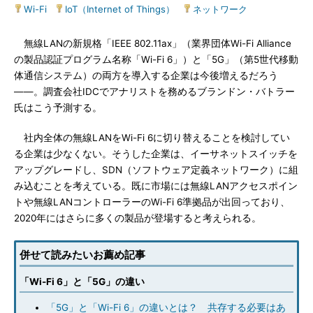
Wi-Fi
|
IoT（Internet of Things）
|
ネットワーク
無線LANの新規格「IEEE 802.11ax」（業界団体Wi-Fi Alliance
の製品認証プログラム名称「Wi-Fi 6」）と「5G」（第5世代移動
体通信システム）の両方を導入する企業は今後増えるだろう
――。調査会社IDCでアナリストを務めるブランドン・バトラー
氏はこう予測する。
社内全体の無線LANをWi-Fi 6に切り替えることを検討してい
る企業は少なくない。そうした企業は、イーサネットスイッチを
アップグレードし、SDN（ソフトウェア定義ネットワーク）に組
み込むことを考えている。既に市場には無線LANアクセスポイン
トや無線LANコントローラーのWi-Fi 6準拠品が出回っており、
2020年にはさらに多くの製品が登場すると考えられる。
併せて読みたいお薦め記事
「Wi-Fi 6」と「5G」の違い
「5G」と「Wi-Fi 6」の違いとは？ 共存する必要はあ