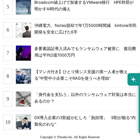
Broadcom値上げで加速するVMware移行 HPE幹部が
明かすAI時代の備え
沖縄電力、Notes脱却で年1万5000時間減 kintone市民
開発を安全に広げた6手
多要素認証導入済みでもランサムウェア被害に 復旧費
用は平均2億7000万円
【マンガ付き】ひとり情シス支援の第一人者が教え
る”中堅中小企業こそRAGを使うべき理由”
「身代金を支払う」以外のランサムウェア対策は本当に
あるのか？
DX導入企業の3割超がむしろ「負担増」 9割が陥る“内
製化のわな”
Copyright © ITmedia Inc. All Rights Reserved.