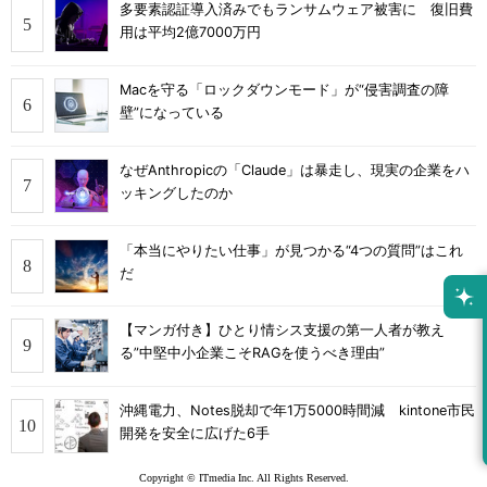
多要素認証導入済みでもランサムウェア被害に 復旧費
用は平均2億7000万円
Macを守る「ロックダウンモード」が“侵害調査の障
壁”になっている
なぜAnthropicの「Claude」は暴走し、現実の企業をハ
ッキングしたのか
「本当にやりたい仕事」が見つかる“4つの質問”はこれ
だ
【マンガ付き】ひとり情シス支援の第一人者が教え
る”中堅中小企業こそRAGを使うべき理由”
沖縄電力、Notes脱却で年1万5000時間減 kintone市民
開発を安全に広げた6手
Copyright © ITmedia Inc. All Rights Reserved.