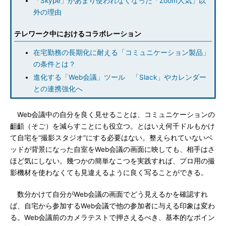
「Skype」があまり使われなくなった「Zoom人気」以
外の理由
テレワーク中におけるコラボレーション
在宅勤務の長期化に耐える「コミュニケーション製品」
の条件とは？
進化する「Web会議」ツール 「Slack」やカレンダー
との連携強化へ
Web会議中の自分を良く見せることは、コミュニケーションの
齟齬（そご）を減らすことにも役立つ。とはいえ何千ドルもかけ
て自宅を“撮影スタジオ”にする必要はない。整えられていないベ
ッドが背景になった自室をWeb会議の画面に映しても、相手はさ
ほど気にしない。幾つかの簡単なこつを実践すれば、プロ用の撮
影機材を使わなくても見違えるように良く写ることができる。
数分かけて自分がWeb会議の画面でどう見えるかを確認すれ
ば、自宅から参加するWeb会議で他の参加者に与える印象は変わ
る。Web会議前のカメラテストで押さえるべき、基本的なポイン