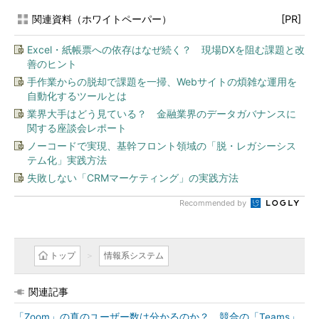
関連資料（ホワイトペーパー）
[PR]
Excel・紙帳票への依存はなぜ続く？ 現場DXを阻む課題と改
善のヒント
手作業からの脱却で課題を一掃、Webサイトの煩雑な運用を
自動化するツールとは
業界大手はどう見ている？ 金融業界のデータガバナンスに
関する座談会レポート
ノーコードで実現、基幹フロント領域の「脱・レガシーシス
テム化」実践方法
失敗しない「CRMマーケティング」の実践方法
Recommended by
トップ
情報系システム
関連記事
「Zoom」の真のユーザー数は分かるのか？ 競合の「Teams」