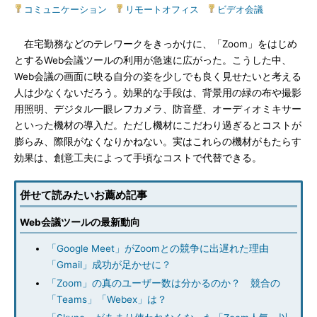
コミュニケーション
|
リモートオフィス
|
ビデオ会議
在宅勤務などのテレワークをきっかけに、「Zoom」をはじめ
とするWeb会議ツールの利用が急速に広がった。こうした中、
Web会議の画面に映る自分の姿を少しでも良く見せたいと考える
人は少なくないだろう。効果的な手段は、背景用の緑の布や撮影
用照明、デジタル一眼レフカメラ、防音壁、オーディオミキサー
といった機材の導入だ。ただし機材にこだわり過ぎるとコストが
膨らみ、際限がなくなりかねない。実はこれらの機材がもたらす
効果は、創意工夫によって手頃なコストで代替できる。
併せて読みたいお薦め記事
Web会議ツールの最新動向
「Google Meet」がZoomとの競争に出遅れた理由
「Gmail」成功が足かせに？
「Zoom」の真のユーザー数は分かるのか？ 競合の
「Teams」「Webex」は？