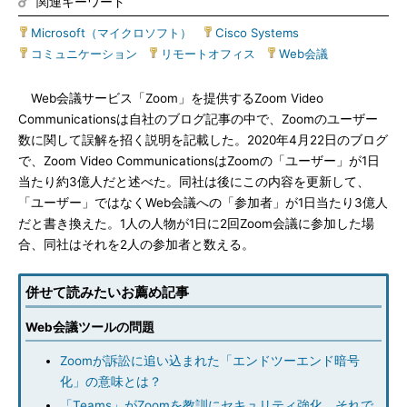
関連キーワード
Microsoft（マイクロソフト）
|
Cisco Systems
|
コミュニケーション
|
リモートオフィス
|
Web会議
Web会議サービス「Zoom」を提供するZoom Video
Communicationsは自社のブログ記事の中で、Zoomのユーザー
数に関して誤解を招く説明を記載した。2020年4月22日のブログ
で、Zoom Video CommunicationsはZoomの「ユーザー」が1日
当たり約3億人だと述べた。同社は後にこの内容を更新して、
「ユーザー」ではなくWeb会議への「参加者」が1日当たり3億人
だと書き換えた。1人の人物が1日に2回Zoom会議に参加した場
合、同社はそれを2人の参加者と数える。
併せて読みたいお薦め記事
Web会議ツールの問題
Zoomが訴訟に追い込まれた「エンドツーエンド暗号
化」の意味とは？
「Teams」がZoomを教訓にセキュリティ強化 それで