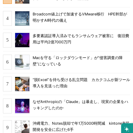
Broadcom値上げで加速するVMware移行 HPE幹部が
明かすAI時代の備え
多要素認証導入済みでもランサムウェア被害に 復旧費
用は平均2億7000万円
Macを守る「ロックダウンモード」が“侵害調査の障
壁”になっている
“脱Excel”を待ち受ける乱立問題 カカクコムが新ツール
導入を見送った理由
なぜAnthropicの「Claude」は暴走し、現実の企業をハ
ッキングしたのか
沖縄電力、Notes脱却で年1万5000時間減 kintone市民
開発を安全に広げた6手