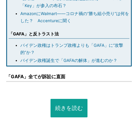
「Key」が参入の布石？
AmazonにWalmart――コロナ禍の“勝ち組小売り”は何を
した？ Accentureに聞く
「GAFA」と反トラスト法
バイデン政権はトランプ政権よりも「GAFA」に“攻撃
的”か？
バイデン政権誕生で「GAFAの解体」が進むのか？
「GAFA」全てが訴訟に直面
続きを読む