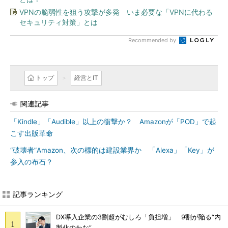
VPNの脆弱性を狙う攻撃が多発 いま必要な「VPNに代わる
セキュリティ対策」とは
Recommended by
トップ
経営とIT
関連記事
「Kindle」「Audible」以上の衝撃か？ Amazonが「POD」で起
こす出版革命
“破壊者”Amazon、次の標的は建設業界か 「Alexa」「Key」が
参入の布石？
記事ランキング
DX導入企業の3割超がむしろ「負担増」 9割が陥る“内
製化のわな”