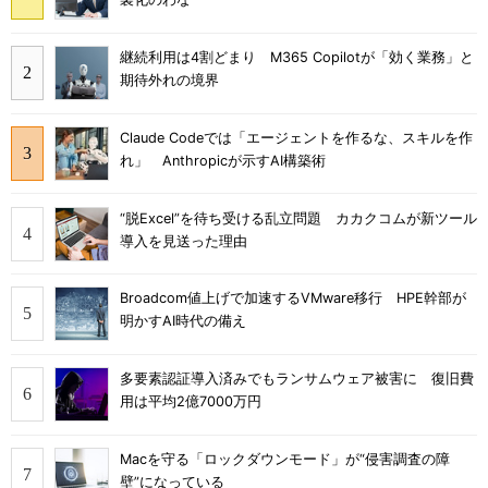
継続利用は4割どまり M365 Copilotが「効く業務」と
期待外れの境界
Claude Codeでは「エージェントを作るな、スキルを作
れ」 Anthropicが示すAI構築術
“脱Excel”を待ち受ける乱立問題 カカクコムが新ツール
導入を見送った理由
Broadcom値上げで加速するVMware移行 HPE幹部が
明かすAI時代の備え
多要素認証導入済みでもランサムウェア被害に 復旧費
用は平均2億7000万円
Macを守る「ロックダウンモード」が“侵害調査の障
壁”になっている