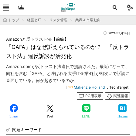
トップ
経営とIT
リスク管理
業界＆市場動向
2021年7月14日
Amazonと反トラスト法【前編】
「GAFA」はなぜ訴えられているのか？ 「反トラ
スト法」違反訴訟が活発化
Amazon.comが反トラスト法違反で提訴された。最近になって、
同社を含む「GAFA」と呼ばれる大手IT企業4社が相次いで訴訟に
直面している。何が起きているのか。
[
Makenzie Holland
，TechTarget]
PC用表示
関連情報
Share
Post
LINE
Hatena
関連キーワード