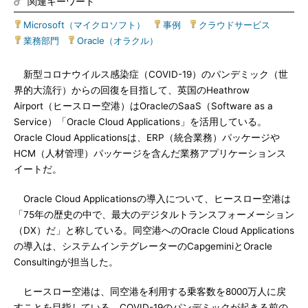
関連キーワード
Microsoft（マイクロソフト）
|
事例
|
クラウドサービス
|
業務部門
|
Oracle（オラクル）
新型コロナウイルス感染症（COVID-19）のパンデミック（世
界的大流行）からの回復を目指して、英国のHeathrow
Airport（ヒースロー空港）はOracleのSaaS（Software as a
Service）「Oracle Cloud Applications」を活用している。
Oracle Cloud Applicationsは、ERP（統合業務）パッケージや
HCM（人材管理）パッケージを含んだ業務アプリケーションス
イートだ。
Oracle Cloud Applicationsの導入について、ヒースロー空港は
「75年の歴史の中で、最大のデジタルトランスフォーメーション
（DX）だ」と称している。同空港へのOracle Cloud Applications
の導入は、システムインテグレーターのCapgeminiとOracle
Consultingが担当した。
ヒースロー空港は、同空港を利用する乗客数を8000万人に戻
すことを目指している。COVID-19のパンデミックが起きる前の