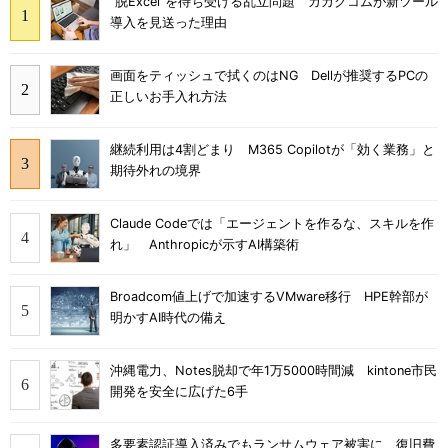
“脱Excel”を待ち受ける乱立問題 カカクコムが新ツール
導入を見送った理由
画面をティッシュで拭くのはNG Dellが推奨するPCの
正しいお手入れ方法
継続利用は4割どまり M365 Copilotが「効く業務」と
期待外れの境界
Claude Codeでは「エージェントを作るな、スキルを作
れ」 Anthropicが示すAI構築術
Broadcom値上げで加速するVMware移行 HPE幹部が
明かすAI時代の備え
沖縄電力、Notes脱却で年1万5000時間減 kintone市民
開発を安全に広げた6手
多要素認証導入済みでもランサムウェア被害に 復旧費