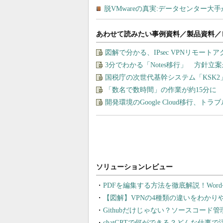
あわせて読みたい事例資料／製品資料／
図解で分かる、IPsec VPNリモート
3分でわかる「Notes移行」 方針
国税庁の次世代基幹システム「KSK
「数名で数時間」の作業が約15分に
開発環境のGoogle Cloud移行、ト
PDFを編集する方法を徹底解説！Wor
【図解】VPNの4種類の違いをわか
Githubだけじゃない？ソースコード
chatGPTで何ができる？どんな仕事