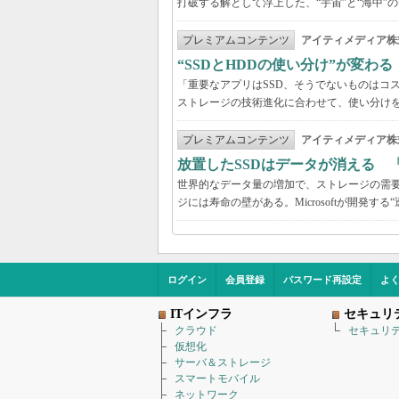
打破する解として浮上した、“宇宙”と“海中”
プレミアムコンテンツ
アイティメディア株
“SSDとHDDの使い分け”が変わ
「重要なアプリはSSD、そうでないものはコ
ストレージの技術進化に合わせて、使い分け
プレミアムコンテンツ
アイティメディア株
放置したSSDはデータが消える 
世界的なデータ量の増加で、ストレージの需要
ジには寿命の壁がある。Microsoftが開発
ログイン
会員登録
パスワード再設定
よ
ITインフラ
セキュリ
クラウド
セキュリ
仮想化
サーバ＆ストレージ
スマートモバイル
ネットワーク