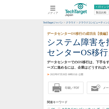
ITイン
製品比較
メディア
クラウド
エンタープライズ
ERP
仮想化
TechTargetジャパン
クラウド
クラウドコンピューティン
データ分析
サーバ＆ストレージ
データセンターOS移行の成功法【後編
CX
スマートモバイル
システム障害を
情報系システム
ネットワーク
センターOS移
システム運用管理
データセンターでのOS移行は、下手を
ーズに進めるには、企業はどうすればい
≫
2022年07月20日 08時15分 公開
印刷／PDF
メー
関連キーワード