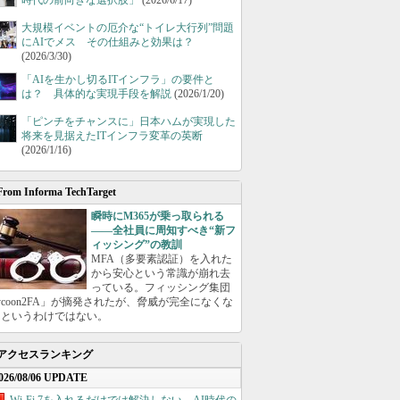
時代の前向きな選択肢」
(2026/6/17)
大規模イベントの厄介な“トイレ大行列”問題
にAIでメス その仕組みと効果は？
(2026/3/30)
「AIを生かし切るITインフラ」の要件と
は？ 具体的な実現手段を解説
(2026/1/20)
「ピンチをチャンスに」日本ハムが実現した
将来を見据えたITインフラ変革の英断
(2026/1/16)
From Informa TechTarget
瞬時にM365が乗っ取られる
――全社員に周知すべき“新フ
ィッシング”の教訓
MFA（多要素認証）を入れた
から安心という常識が崩れ去
っている。フィッシング集団
ycoon2FA」が摘発されたが、脅威が完全になくな
たというわけではない。
アクセスランキング
026/08/06 UPDATE