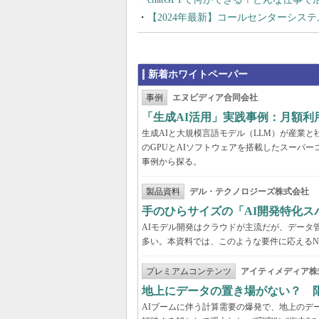
【2024年最新】コールセンターシス
新着ホワイトペーパー
事例
エヌビディア合同会社
「生成AI活用」実践事例：月額
生成AIと大規模言語モデル（LLM）が産業
のGPUとAIソフトウェアを搭載したスーパー
事例から探る。
製品資料
デル・テクノロジーズ株式会社
手のひらサイズの「AI開発特化ス
AIモデル開発はクラウドが主流だが、データ
多い。本資料では、このような要件に応えるNVI
プレミアムコンテンツ
アイティメディア株
地上にデータの置き場がない？ 
AIブームに伴う計算需要の爆発で、地上のデ