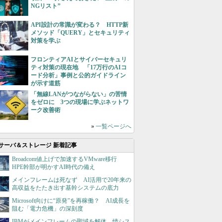
NGリスト”
API設計の常識が変わる？ HTTP新
メソッド「QUERY」とセキュリティ
対策を学ぶ
フロンティアAIとサイバーセキュリ
ティ対策の現在地 「17万行のAIコ
ード分析」事例と公的ガイドライン
が示す道筋
「無線LANがつながらない」の苦情
をゼロに 3つの現場に学ぶネットワ
ーク改善術
»
一覧ページへ
サーバ＆ストレージ 新着記事
Broadcom値上げで加速するVMware移行
HPE幹部が明かすAI時代の備え
メインフレームは死なず AI活用で20年来の
高収益をたたき出す基幹システムの底力
Microsoft向けに“原発”を再稼働？ AI成長を
阻む「電力危機」の深刻度
IBMがメインフレームの聖域を解体 情シス