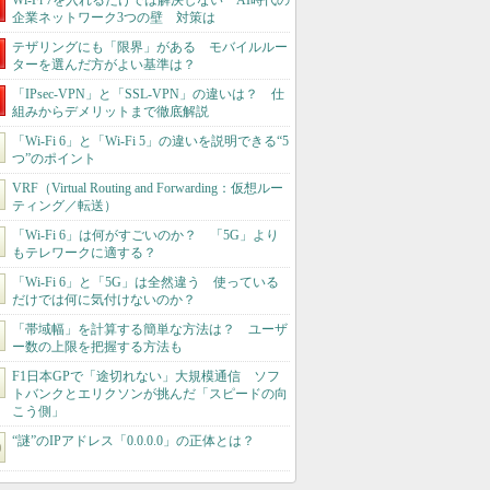
Wi-Fi 7を入れるだけでは解決しない AI時代の
企業ネットワーク3つの壁 対策は
テザリングにも「限界」がある モバイルルー
ターを選んだ方がよい基準は？
「IPsec-VPN」と「SSL-VPN」の違いは？ 仕
組みからデメリットまで徹底解説
「Wi-Fi 6」と「Wi-Fi 5」の違いを説明できる“5
つ”のポイント
VRF（Virtual Routing and Forwarding：仮想ルー
ティング／転送）
「Wi-Fi 6」は何がすごいのか？ 「5G」より
もテレワークに適する？
「Wi-Fi 6」と「5G」は全然違う 使っている
だけでは何に気付けないのか？
「帯域幅」を計算する簡単な方法は？ ユーザ
ー数の上限を把握する方法も
F1日本GPで「途切れない」大規模通信 ソフ
トバンクとエリクソンが挑んだ「スピードの向
こう側」
“謎”のIPアドレス「0.0.0.0」の正体とは？