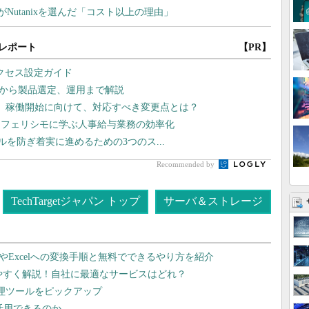
レポート
【PR】
アクセス設定ガイド
立案から製品選定、運用まで解説
2」稼働開始に向けて、対応すべき変更点とは？
 フェリシモに学ぶ人事給与業務の効率化
ラブルを防ぎ着実に進めるための3つのス...
Recommended by
TechTargetジャパン トップ
サーバ＆ストレージ
dやExcelへの変換手順と無料でできるやり方を紹介
りやすく解説！自社に最適なサービスはどれ？
管理ツールをピックアップ
で活用できるのか