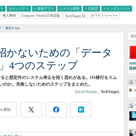
フラ
セキュリティ
業務アプリ
システム開発
IT経営
インダストリー
導入事例
Computer Weekly日本語版
ホワイトペーパー
TechTarget.AI
AI
経営とIT
医療IT
中堅・中小企業とIT
教育IT
グ
運用＆Tips
】
招かないための「データ
行」4つのステップ
80
題
すると想定外のシステム停止を招く恐れがある。OS移行をスム
いのか。失敗しないためのステップをまとめた。
[
Jacob Roundy
，
TechTarget
]
ル通知