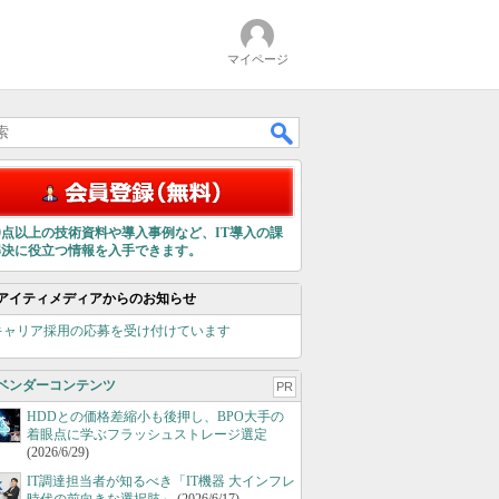
マイページ
00点以上の技術資料や導入事例など、IT導入の課
解決に役立つ情報を入手できます。
アイティメディアからのお知らせ
キャリア採用の応募を受け付けています
ベンダーコンテンツ
PR
HDDとの価格差縮小も後押し、BPO大手の
着眼点に学ぶフラッシュストレージ選定
(2026/6/29)
IT調達担当者が知るべき「IT機器 大インフレ