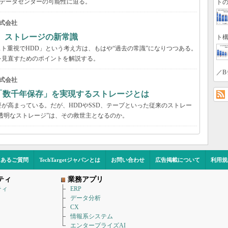
のデータセンターの可能性に迫る。
トの
式会社
る ストレージの新常識
ト構
スト重視でHDD」という考え方は、もはや“過去の常識”になりつつある。
を見直すためのポイントを解説する。
／B
式会社
「数千年保存」を実現するストレージとは
が高まっている。だが、HDDやSSD、テープといった従来のストレー
する“透明なストレージ”は、その救世主となるのか。
くあるご質問
TechTargetジャパンとは
お問い合わせ
広告掲載について
利用規
ティ
業務アプリ
ティ
ERP
データ分析
CX
情報系システム
エンタープライズAI