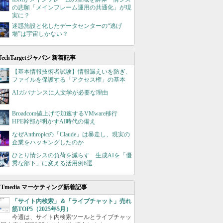
の悲願「メインフレーム運用の共通化」が現
実に？
迷惑施設と化したデータセンターの“逃げ
場”は宇宙しかない？
TechTargetジャパン 新着記事
【基本情報技術者試験】情報漏えいを防ぎ、
ファイルを保護する「アクセス権」の基本
AIガバナンスに人文学が必要な理由
Broadcom値上げで加速するVMware移行
HPE幹部が明かすAI時代の備え
なぜAnthropicの「Claude」は暴走し、現実の
企業をハッキングしたのか
ひとり情シスの負荷を減らす 生成AIを「優
秀な部下」に変える活用例6選
ITmedia マーケティング新着記事
「サイト内検索」＆「ライブチャット」売れ
筋TOP5（2025年5月）
今週は、サイト内検索ツールとライブチャッ