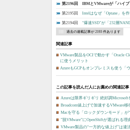
2196
IBMとVMwareが「
2195
Intelはなぜ「Optan
2194
“爆速SSD”が「232層N
過去の連載記事が 2193 件あります
関連記事
VMware製品をOCIで動かす「Oracle 
に使うメリット
AzureもGCPもオンプレミスも使