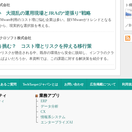
ト構
式会社
い 大混乱の運用現場とJRAの“逆張り”戦略
VMware利用のコスト増に悩む企業は多い。脱VMwareがトレンドとなる
／B
事例から、現実的な選択肢を考える。
クロソフト株式会社
う挑む？ コスト増とリスクを抑える移行策
やリスクが懸念される中、既存の環境から安全に脱却し、インフラのクラ
ればよいだろうか。本資料では、この課題に対する解決策を紹介する。
くあるご質問
TechTargetジャパンとは
お問い合わせ
広告掲載について
利用規
ティ
業務アプリ
ティ
ERP
データ分析
CX
情報系システム
エンタープライズAI