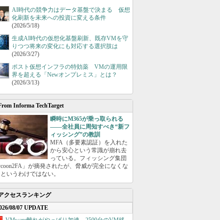
AI時代の競争力はデータ基盤で決まる 仮想
化刷新を未来への投資に変える条件
(2026/5/18)
生成AI時代の仮想化基盤刷新、既存VMを守
りつつ将来の変化にも対応する選択肢は
(2026/3/27)
ポスト仮想インフラの特効薬 VMの運用限
界を超える「Newオンプレミス」とは？
(2026/3/13)
From Informa TechTarget
瞬時にM365が乗っ取られる
――全社員に周知すべき“新フ
ィッシング”の教訓
MFA（多要素認証）を入れた
から安心という常識が崩れ去
っている。フィッシング集団
ycoon2FA」が摘発されたが、脅威が完全になくな
たというわけではない。
アクセスランキング
026/08/07 UPDATE