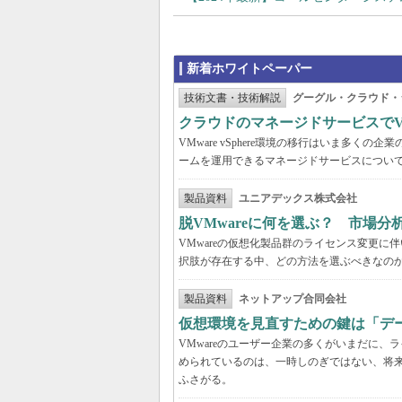
新着ホワイトペーパー
技術文書・技術解説
グーグル・クラウド・
クラウドのマネージドサービスでVMw
VMware vSphere環境の移行はいま多
ームを運用できるマネージドサービスについ
製品資料
ユニアデックス株式会社
脱VMwareに何を選ぶ？ 市場
VMwareの仮想化製品群のライセンス変更
択肢が存在する中、どの方法を選ぶべきなの
製品資料
ネットアップ合同会社
仮想環境を見直すための鍵は「デ
VMwareのユーザー企業の多くがいまだに
められているのは、一時しのぎではない、将
ふさがる。