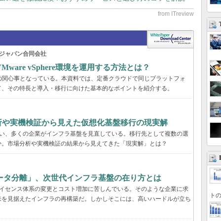
ジャパン合同会社
are vSphere環境を運用する方法とは？
くの企業の関心事となっている。本資料では、定番クラウドで同じプラットフォ
て、その特長と導入・移行に向けた基本的なポイントを紹介する。
分析や実機検証から見えた仮想化基盤移行の現実解
に伴い、多くの企業がインフラ基盤を見直している。移行先として複数の選
か。市場分析や実機検証の結果から見えてきた「現実解」とは？
ータ分離」、次世代インフラ基盤の在り方とは
、ライセンス体系の変更とコスト増加に苦しんでいる。そのような企業に求
トの
来を見据えたインフラの再構築だ。しかしそこには、高いハードルが立ち