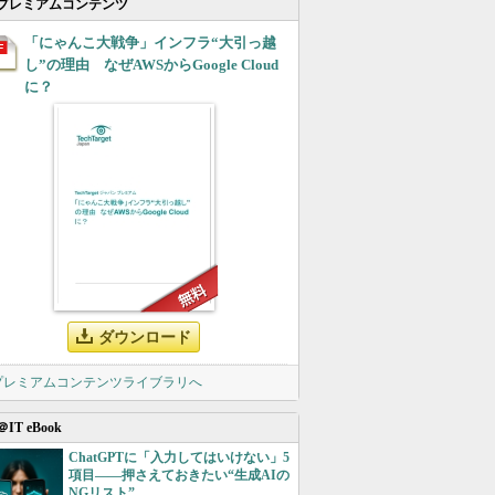
プレミアムコンテンツ
「にゃんこ大戦争」インフラ“大引っ越
し”の理由 なぜAWSからGoogle Cloud
に？
ダウンロード
 プレミアムコンテンツライブラリへ
＠IT eBook
ChatGPTに「入力してはいけない」5
項目――押さえておきたい“生成AIの
NGリスト”