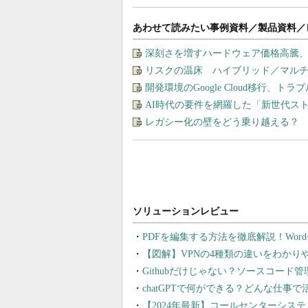
あわせて読みたい事例資料／製品資料／
深刻さを増すハードウェア価格高騰
リスクの温床 ハイブリッド／マル
開発環境のGoogle Cloud移行、ト
AI時代の要件を網羅した「新世代ス
レガシー化の壁をどう乗り越える？ 
PDFを編集する方法を徹底解説！Wor
【図解】VPNの4種類の違いをわか
Githubだけじゃない？ソースコード
chatGPTで何ができる？どんな仕事
【2024年最新】コールセンターシス