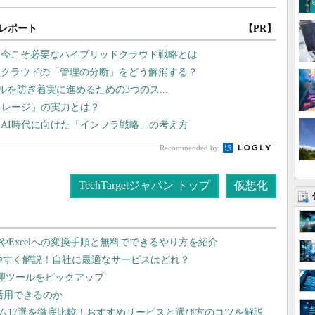
レポート
【PR】
、今こそ必要なハイブリッドクラウド戦略とは
チクラウドの「管理の分断」をどう解消する？
ラブルを防ぎ着実に進めるための3つのス...
トレージ」の実力とは？
AI時代に向けた「インフラ戦略」の考え方
Recommended by
TechTargetジャパン トップ
仮想化
dやExcelへの変換手順と無料でできるやり方を紹介
りやすく解説！自社に最適なサービスはどれ？
管理ツールをピックアップ
で活用できるのか
テム17選を徹底比較！おすすめサービスと選び方のコツを解説