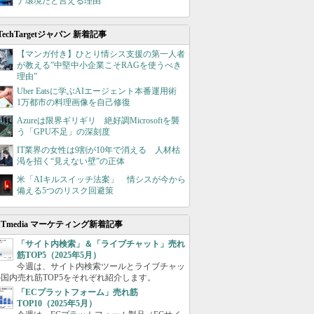
ナ環境だと言える理由
TechTargetジャパン 新着記事
【マンガ付き】ひとり情シス支援の第一人者
が教える”中堅中小企業こそRAGを使うべき
理由”
Uber Eatsに学ぶAIエージェント本番運用術
1万都市の料理画像を自己修復
Azureは限界ギリギリ 絶好調Microsoftを襲
う「GPU不足」の深刻度
IT業界の女性は9割が10年で消える 人材枯
渇を招く“見えない壁”の正体
米「AIキルスイッチ法案」 情シスが今から
備える5つのリスク回避策
ITmedia マーケティング新着記事
「サイト内検索」＆「ライブチャット」売れ
筋TOP5（2025年5月）
今週は、サイト内検索ツールとライブチャッ
国内売れ筋TOP5をそれぞれ紹介します。
「ECプラットフォーム」売れ筋
TOP10（2025年5月）