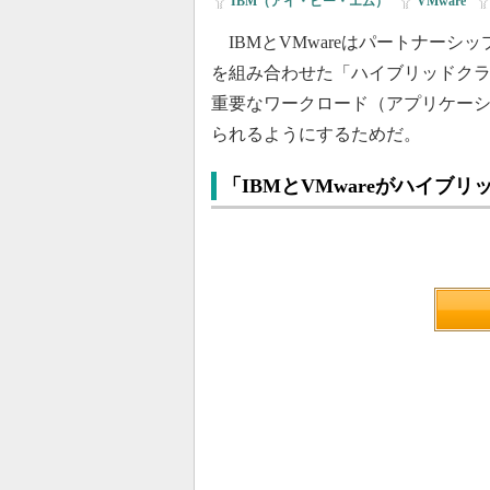
IBM（アイ・ビー・エム）
|
VMware
|
IBMとVMwareはパートナー
を組み合わせた「ハイブリッドク
重要なワークロード（アプリケー
られるようにするためだ。
「IBMとVMwareがハイブ