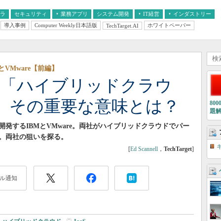
フラ
セキュリティ
業務アプリ
システム開発
IT経営
インダストリー
導入事例
Computer Weekly日本語版
ホワイトペーパー
TechTarget.AI
AI
経営とIT
医療IT
中堅・中小企業とIT
教育IT
VMware【前編】
reが「ハイブリッドクラウ
 その重要な意味とは？
80
題
発するIBMとVMware。両社がハイブリッドクラウドでパー
。両社の狙いを探る。
[
Ed Scannell
，
TechTarget
]
ル通知