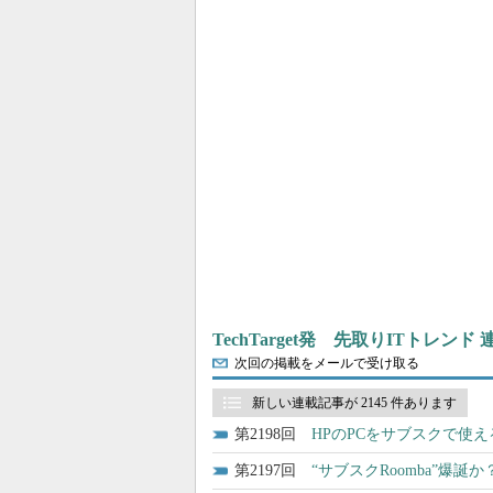
TechTarget発 先取りITトレンド
次回の掲載をメールで受け取る
新しい連載記事が 2145 件あります
2198
HPのPCをサブスクで使えるPCaa
2197
“サブスクRoomba”爆誕か