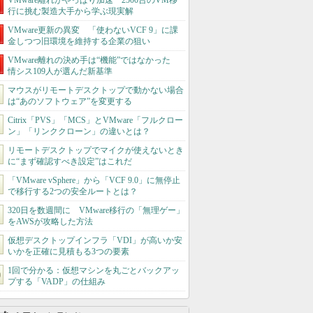
VMware離れがやっぱり加速 2500台のVM移
行に挑む製造大手から学ぶ現実解
VMware更新の異変 「使わないVCF 9」に課
金しつつ旧環境を維持する企業の狙い
VMware離れの決め手は“機能”ではなかった
情シス109人が選んだ新基準
マウスがリモートデスクトップで動かない場合
は“あのソフトウェア”を変更する
Citrix「PVS」「MCS」とVMware「フルクロー
ン」「リンククローン」の違いとは？
リモートデスクトップでマイクが使えないとき
に“まず確認すべき設定”はこれだ
「VMware vSphere」から「VCF 9.0」に無停止
で移行する2つの安全ルートとは？
320日を数週間に VMware移行の「無理ゲー」
をAWSが攻略した方法
仮想デスクトップインフラ「VDI」が高いか安
いかを正確に見積もる3つの要素
1回で分かる：仮想マシンを丸ごとバックアッ
プする「VADP」の仕組み