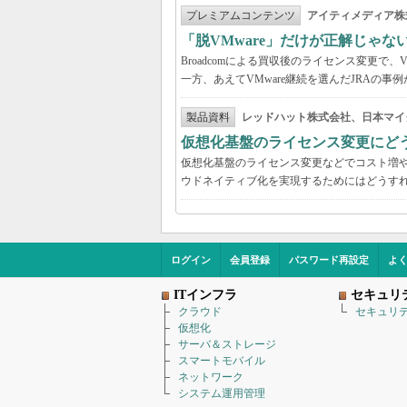
プレミアムコンテンツ
アイティメディア株
「脱VMware」だけが正解じゃな
Broadcomによる買収後のライセンス変更で、
一方、あえてVMware継続を選んだJRAの
製品資料
レッドハット株式会社、日本マイ
仮想化基盤のライセンス変更にど
仮想化基盤のライセンス変更などでコスト増
ウドネイティブ化を実現するためにはどうす
ログイン
会員登録
パスワード再設定
よ
ITインフラ
セキュリ
クラウド
セキュリ
仮想化
サーバ＆ストレージ
スマートモバイル
ネットワーク
システム運用管理