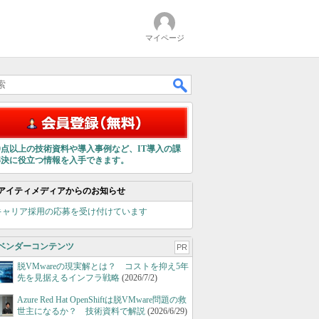
マイページ
00点以上の技術資料や導入事例など、IT導入の課
解決に役立つ情報を入手できます。
アイティメディアからのお知らせ
キャリア採用の応募を受け付けています
ベンダーコンテンツ
PR
脱VMwareの現実解とは？ コストを抑え5年
先を見据えるインフラ戦略
(2026/7/2)
Azure Red Hat OpenShiftは脱VMware問題の救
世主になるか？ 技術資料で解説
(2026/6/29)