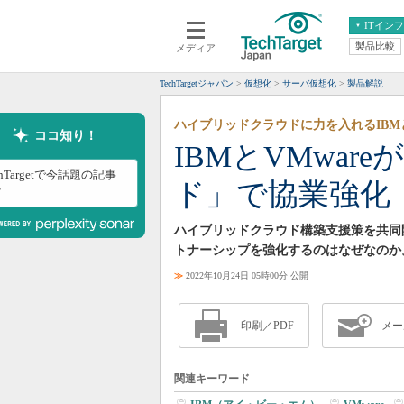
ITイン
製品比較
メディア
クラウド
エンタープライズ
ERP
仮想化
TechTargetジャパン
仮想化
サーバ仮想化
製品解説
データ分析
サーバ＆ストレージ
ハイブリッドクラウドに力を入れるIBMと
CX
スマートモバイル
ココ知り！
IBMとVMwa
情報系システム
ネットワーク
chTargetで今話題の記事
ド」で協業強化
システム運用管理
？
ハイブリッドクラウド構築支援策を共同開
トナーシップを強化するのはなぜなのか
≫
2022年10月24日 05時00分 公開
印刷／PDF
メー
関連キーワード