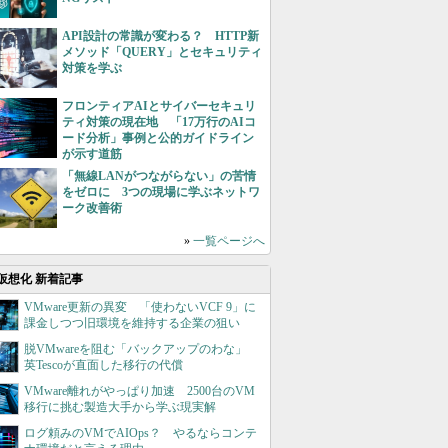
API設計の常識が変わる？ HTTP新
メソッド「QUERY」とセキュリティ
対策を学ぶ
フロンティアAIとサイバーセキュリ
ティ対策の現在地 「17万行のAIコ
ード分析」事例と公的ガイドライン
が示す道筋
「無線LANがつながらない」の苦情
をゼロに 3つの現場に学ぶネットワ
ーク改善術
»
一覧ページへ
仮想化 新着記事
VMware更新の異変 「使わないVCF 9」に
課金しつつ旧環境を維持する企業の狙い
脱VMwareを阻む「バックアップのわな」
英Tescoが直面した移行の代償
VMware離れがやっぱり加速 2500台のVM
移行に挑む製造大手から学ぶ現実解
ログ頼みのVMでAIOps？ やるならコンテ