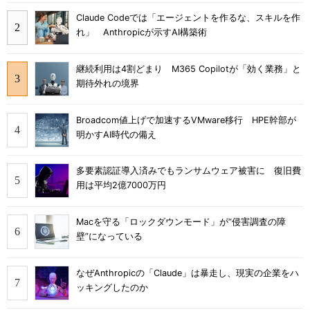
Claude Codeでは「エージェントを作るな、スキルを作
れ」 Anthropicが示すAI構築術
継続利用は4割どまり M365 Copilotが「効く業務」と
期待外れの境界
Broadcom値上げで加速するVMware移行 HPE幹部が
明かすAI時代の備え
多要素認証導入済みでもランサムウェア被害に 復旧費
用は平均2億7000万円
Macを守る「ロックダウンモード」が“侵害調査の障
壁”になっている
なぜAnthropicの「Claude」は暴走し、現実の企業をハ
ッキングしたのか