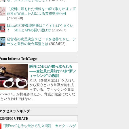
る、シンプルな手段とは？
(2025/12/8)
「資料に埋もれた情報を一瞬で取り出す」IT
商社が実践したAIによる業務効率化例
(2025/12/8)
LinuxのPDF機能開発はこうすればうまくい
く SDKとAPIの賢い選び方
(2025/7/7)
経営者の意思決定スピードを改善できた、デ
ータと業務の統合基盤とは
(2025/6/23)
From Informa TechTarget
瞬時にM365が乗っ取られる
――全社員に周知すべき“新フ
ィッシング”の教訓
MFA（多要素認証）を入れた
から安心という常識が崩れ去
っている。フィッシング集団
ycoon2FA」が摘発されたが、脅威が完全になくな
たというわけではない。
アクセスランキング
026/08/09 UPDATE
“脱Excel”を待ち受ける乱立問題 カカクコムが