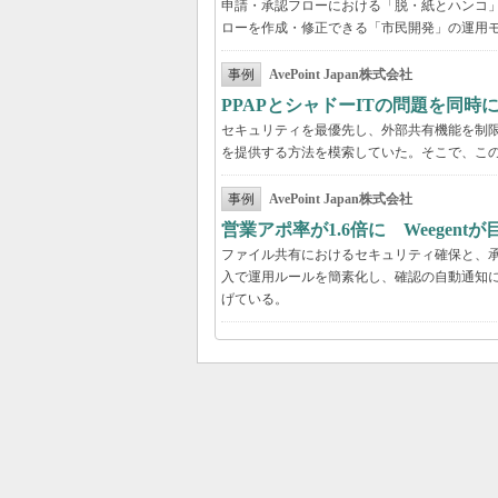
申請・承認フローにおける「脱・紙とハンコ
ローを作成・修正できる「市民開発」の運用
事例
AvePoint Japan株式会社
PPAPとシャドーITの問題を同時に解
セキュリティを最優先し、外部共有機能を制
を提供する方法を模索していた。そこで、こ
事例
AvePoint Japan株式会社
営業アポ率が1.6倍に Weegen
ファイル共有におけるセキュリティ確保と、承認
入で運用ルールを簡素化し、確認の自動通知に
げている。