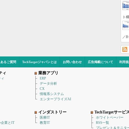
ト構
／B
くあるご質問
TechTargetジャパンとは
お問い合わせ
広告掲載について
利用規
ティ
業務アプリ
ティ
ERP
データ分析
CX
情報系システム
エンタープライズAI
インダストリー
TechTargetサービ
医療IT
ホワイトペーパー
企業とIT
教育IT
RSS一覧
プレゼント＆モニタ