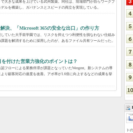
」で大きな成果を上げている武州製薬。同社は、現場部門が自らワークフ
モデルを構築し、ガバナンスとスピードの両立を実現している。
決、「Microsoft 365の安全な出口」の作り方
限していた大手前学園では、リスクを抑えつつ利便性を損なわない仕組み
の課題を解消するために採用したのが、あるファイル共有ツールだった。
tが目を付けた営業力強化のポイントは？
フローによる業務停滞が課題となっていたWeegent。新システムの導
より顧客対応の速度を改善。アポ率が1.6倍に向上するなどの成果を挙
トの