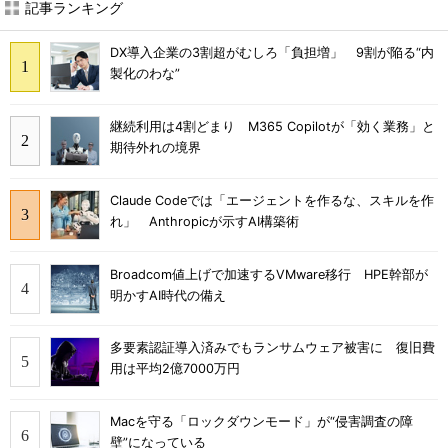
記事ランキング
DX導入企業の3割超がむしろ「負担増」 9割が陥る“内
製化のわな”
継続利用は4割どまり M365 Copilotが「効く業務」と
期待外れの境界
Claude Codeでは「エージェントを作るな、スキルを作
れ」 Anthropicが示すAI構築術
Broadcom値上げで加速するVMware移行 HPE幹部が
明かすAI時代の備え
多要素認証導入済みでもランサムウェア被害に 復旧費
用は平均2億7000万円
Macを守る「ロックダウンモード」が“侵害調査の障
壁”になっている