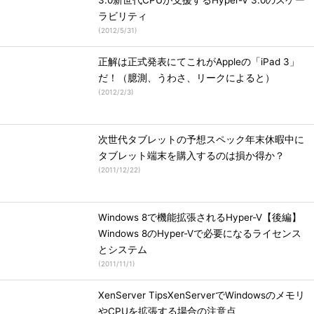
3.0新世代CPUが支援するHyper-V 3.0のスケー
ラビリティ
(
2012/5/31
)
正解は正式発表にてこれがAppleの「iPad 3」
だ！（臆測、うわさ、リークによると）
(
2012/2/3
)
次世代タブレットの予想スペック年末休暇中に
タブレット端末を購入するのは損か得か？
(
2011/12/22
)
Windows 8で機能拡張されるHyper-V【後編】
Windows 8のHyper-Vで必要になるライセンス
とシステム
(
2011/11/1
)
XenServer TipsXenServerでWindowsのメモリ
やCPUを拡張する場合の注意点