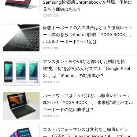
Samsung製“高級Chromebook”が登場、価格に
見合う価値はある？
(
2017/1/21
)
仮想キーボードの入力具合はどう？徹底レビュ
ー：異彩を放つAndroid搭載「YOGA BOOK」、
パネルキーボード2-in-1とは
(
2017/1/8
)
アシスタントAIやVRなど傑出した機能を搭
載“史上初”を詰め込んだスマホ「Google Pixel
XL」は「iPhone」の対抗馬か？
(
2016/12/3
)
ハードウェアは上々だけど……徹底レビュー：
新2-in-1「YOGA BOOK」、“未来感”漂うパネル
キーボードの使い勝手は？
(
2016/11/6
)
コストパフォーマンスは文句なし徹底レビュ
ー：1万円以下「Amazon Fire HD 8」はプライ