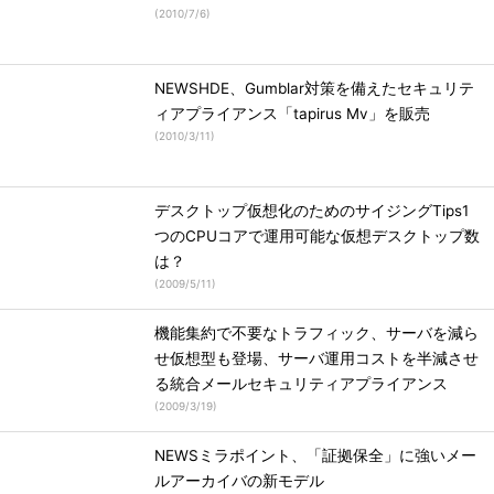
(
2010/7/6
)
NEWSHDE、Gumblar対策を備えたセキュリテ
ィアプライアンス「tapirus Mv」を販売
(
2010/3/11
)
デスクトップ仮想化のためのサイジングTips1
つのCPUコアで運用可能な仮想デスクトップ数
は？
(
2009/5/11
)
機能集約で不要なトラフィック、サーバを減ら
せ仮想型も登場、サーバ運用コストを半減させ
る統合メールセキュリティアプライアンス
(
2009/3/19
)
NEWSミラポイント、「証拠保全」に強いメー
ルアーカイバの新モデル