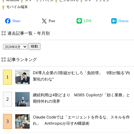
モバイル端末
Share
Post
LINE
Hatena
過去記事一覧 - 年月別
移動
記事ランキング
DX導入企業の3割超がむしろ「負担増」 9割が陥る“内
製化のわな”
継続利用は4割どまり M365 Copilotが「効く業務」と
期待外れの境界
Claude Codeでは「エージェントを作るな、スキルを作
れ」 Anthropicが示すAI構築術