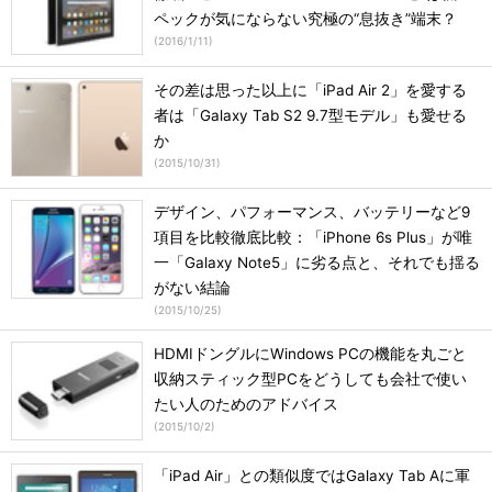
ペックが気にならない究極の“息抜き”端末？
(
2016/1/11
)
その差は思った以上に「iPad Air 2」を愛する
者は「Galaxy Tab S2 9.7型モデル」も愛せる
か
(
2015/10/31
)
デザイン、パフォーマンス、バッテリーなど9
項目を比較徹底比較：「iPhone 6s Plus」が唯
一「Galaxy Note5」に劣る点と、それでも揺る
がない結論
(
2015/10/25
)
HDMIドングルにWindows PCの機能を丸ごと
収納スティック型PCをどうしても会社で使い
たい人のためのアドバイス
(
2015/10/2
)
「iPad Air」との類似度ではGalaxy Tab Aに軍