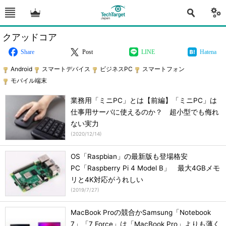
クアッドコア
Share
Post
LINE
Hatena
Android
スマートデバイス
ビジネスPC
スマートフォン
モバイル端末
業務用「ミニPC」とは【前編】「ミニPC」は
仕事用サーバに使えるのか？ 超小型でも侮れ
ない実力
(
2020/12/14
)
OS「Raspbian」の最新版も登場格安
PC「Raspberry Pi 4 Model B」 最大4GBメモ
リと4K対応がうれしい
(
2019/7/27
)
MacBook Proの競合かSamsung「Notebook
7」「7 Force」は「MacBook Pro」よりも薄く