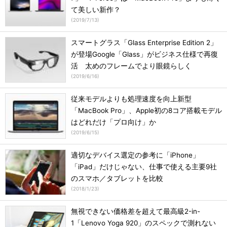
て美しい新作？
(
2019/7/13
)
スマートグラス「Glass Enterprise Edition 2」
が登場Google「Glass」がビジネス仕様で再復
活 太めのフレームでより眼鏡らしく
(
2019/6/16
)
従来モデルよりも処理速度を向上新型
「MacBook Pro」、Apple初の8コア搭載モデル
はどれだけ「プロ向け」か
(
2019/6/15
)
適切なデバイス選定の参考に「iPhone」
「iPad」だけじゃない、仕事で使える主要9社
のスマホ／タブレットを比較
(
2018/1/23
)
無視できない価格差を超えて最高級2-in-
1「Lenovo Yoga 920」のスペックで測れない