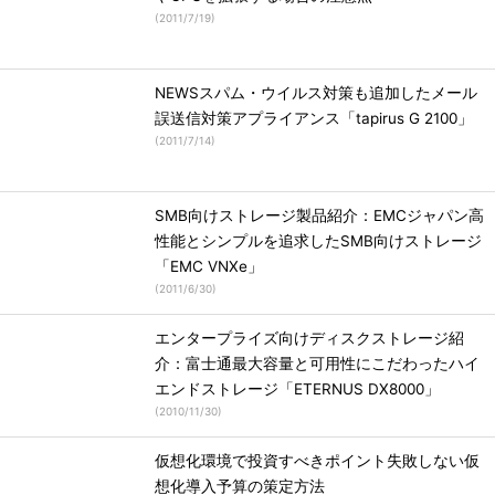
(
2011/7/19
)
NEWSスパム・ウイルス対策も追加したメール
誤送信対策アプライアンス「tapirus G 2100」
(
2011/7/14
)
SMB向けストレージ製品紹介：EMCジャパン高
性能とシンプルを追求したSMB向けストレージ
「EMC VNXe」
(
2011/6/30
)
エンタープライズ向けディスクストレージ紹
介：富士通最大容量と可用性にこだわったハイ
エンドストレージ「ETERNUS DX8000」
(
2010/11/30
)
仮想化環境で投資すべきポイント失敗しない仮
想化導入予算の策定方法