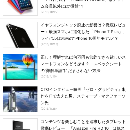
ム会員以外には“微妙”？
(
2016/10/22
)
イヤフォンジャック廃止の影響は？徹底レビュ
ー：最強スマホに進化した「iPhone 7 Plus」、
ライバルは未来の“iPhone 10周年モデル”？
(
2016/10/15
)
正しく理解すれば何万円も節約できる欲しいス
マートフォンをどう探す？ スペックシート
の“難解単語”にだまされない方法
(
2016/4/10
)
CTOインタビュー映画『ゼロ・グラビティ』制
作をITで支えた男、スティーブ・マクファーソ
ン氏
(
2016/1/28
)
コンテンツを楽しむことを追求したタブレット
徹底レビュー：「Amazon Fire HD 10」は低ス