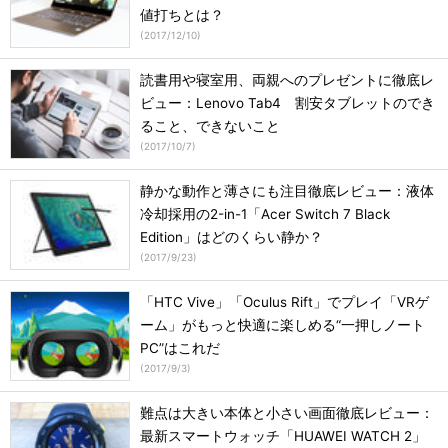
値打ちとは？
(
2017/12/10
)
読書用や寝室用、両親へのプレゼントに徹底レ
ビュー：Lenovo Tab4 割安タブレットのでき
ること、できないこと
(
2017/10/7
)
静かな動作と薄さにも注目徹底レビュー：液体
冷却採用の2-in-1「Acer Switch 7 Black
Edition」はどのくらい静か？
(
2017/9/23
)
「HTC Vive」「Oculus Rift」でプレイ「VRゲ
ーム」がもっと快適に楽しめる“一押しノート
PC”はこれだ
(
2017/9/3
)
難点は大きい本体と小さい画面徹底レビュー：
最新スマートウォッチ「HUAWEI WATCH 2」