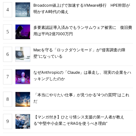
Broadcom値上げで加速するVMware移行 HPE幹部が
明かすAI時代の備え
多要素認証導入済みでもランサムウェア被害に 復旧費
用は平均2億7000万円
Macを守る「ロックダウンモード」が“侵害調査の障
壁”になっている
なぜAnthropicの「Claude」は暴走し、現実の企業をハ
ッキングしたのか
「本当にやりたい仕事」が見つかる“4つの質問”はこれ
だ
【マンガ付き】ひとり情シス支援の第一人者が教え
る”中堅中小企業こそRAGを使うべき理由”