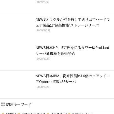
(
2009/3/5
)
NEWSオラクルが満を持して送り出すハードウ
ェア製品は“超高性能”ストレージサーバ
(
2009/1/22
)
NEWS日本HP、5万円を切るタワー型ProLiant
サーバ新機種を販売開始
(
2008/6/27
)
NEWS日本IBM、従来性能比1.6倍のクアッドコ
アOpteron搭載x86サーバ
(
2008/6/25
)
関連キーワード
Android
スマートデバイス
ビジネスPC
スマートフォン