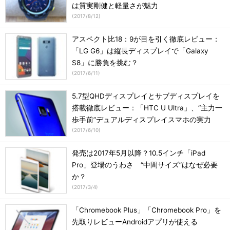
は質実剛健と軽量さが魅力
(
2017/8/12
)
アスペクト比18：9が目を引く徹底レビュー：
「LG G6」は縦長ディスプレイで「Galaxy
S8」に勝負を挑む？
(
2017/6/11
)
5.7型QHDディスプレイとサブディスプレイを
搭載徹底レビュー：「HTC U Ultra」、“主力一
歩手前”デュアルディスプレイスマホの実力
(
2017/6/10
)
発売は2017年5月以降？10.5インチ「iPad
Pro」登場のうわさ “中間サイズ”はなぜ必要
か？
(
2017/3/4
)
「Chromebook Plus」「Chromebook Pro」を
先取りレビューAndroidアプリが使える