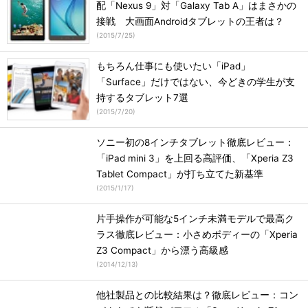
配「Nexus 9」対「Galaxy Tab A」はまさかの
接戦 大画面Androidタブレットの王者は？
(
2015/7/25
)
もちろん仕事にも使いたい「iPad」
「Surface」だけではない、今どきの学生が支
持するタブレット7選
(
2015/7/20
)
ソニー初の8インチタブレット徹底レビュー：
「iPad mini 3」を上回る高評価、「Xperia Z3
Tablet Compact」が打ち立てた新基準
(
2015/1/17
)
片手操作が可能な5インチ未満モデルで最高ク
ラス徹底レビュー：小さめボディーの「Xperia
Z3 Compact」から漂う高級感
(
2014/12/13
)
他社製品との比較結果は？徹底レビュー：コン