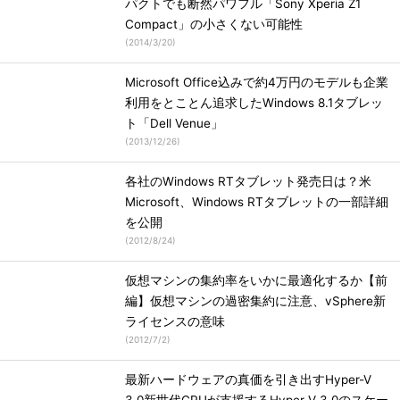
パクトでも断然パワフル「Sony Xperia Z1
Compact」の小さくない可能性
(
2014/3/20
)
Microsoft Office込みで約4万円のモデルも企業
利用をとことん追求したWindows 8.1タブレッ
ト「Dell Venue」
(
2013/12/26
)
各社のWindows RTタブレット発売日は？米
Microsoft、Windows RTタブレットの一部詳細
を公開
(
2012/8/24
)
仮想マシンの集約率をいかに最適化するか【前
編】仮想マシンの過密集約に注意、vSphere新
ライセンスの意味
(
2012/7/2
)
最新ハードウェアの真価を引き出すHyper-V