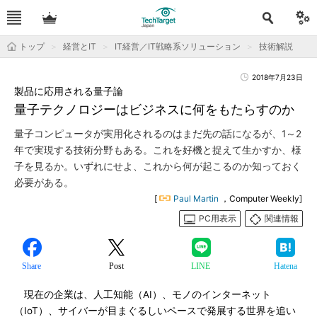
トップ
経営とIT
IT経営／IT戦略系ソリューション
技術解説
2018年7月23日
製品に応用される量子論
量子テクノロジーはビジネスに何をもたらすのか
量子コンピュータが実用化されるのはまだ先の話になるが、1～2
年で実現する技術分野もある。これを好機と捉えて生かすか、様
子を見るか。いずれにせよ、これから何が起こるのか知っておく
必要がある。
[
Paul Martin
，Computer Weekly]
PC用表示
関連情報
Share
Post
LINE
Hatena
現在の企業は、人工知能（AI）、モノのインターネット
（IoT）、サイバーが目まぐるしいペースで発展する世界を追い