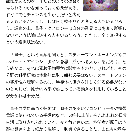
能性があるのか、またどのような機会が
得られるのかを知っておく必要がある。
すぐにでもチャンスを生かしたいと考え
る人もいるだろうし、しばらく様子見だと考える人もいるだろ
う。調査の上、量子テクノロジーは自分の業界にはあまり影響し
ないという結論に達する人もいるだろう。ただし、全く無視する
という選択肢はない。
「量子」という言葉を聞くと、スティーブン・ホーキングやア
ルバート・アインシュタインを思い浮かべる人もいるだろう。そ
う確かに、それは素粒子物理学に関するものだ。けれども、その
分野の科学研究に本格的に取り組む必要はない。スマートフォン
の将来性を理解するのに、半導体の働きを詳しく知る必要がない
のと同じだ。原子の内部で起こっている動きを利用していること
が分かれば十分だ。
量子力学に基づく技術は、原子力あるいはコンピュータや携帯
電話に使われている半導体など、50年以上前からわれわれの日常
生活に取り入れられている。今と昔と違いは、科学者が原子の内
部の働きをより細かく理解し、制御できることだ。また今の科学