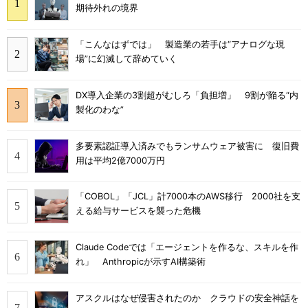
期待外れの境界
「こんなはずでは」 製造業の若手は“アナログな現
場”に幻滅して辞めていく
DX導入企業の3割超がむしろ「負担増」 9割が陥る“内
製化のわな”
多要素認証導入済みでもランサムウェア被害に 復旧費
用は平均2億7000万円
「COBOL」「JCL」計7000本のAWS移行 2000社を支
える給与サービスを襲った危機
Claude Codeでは「エージェントを作るな、スキルを作
れ」 Anthropicが示すAI構築術
アスクルはなぜ侵害されたのか クラウドの安全神話を