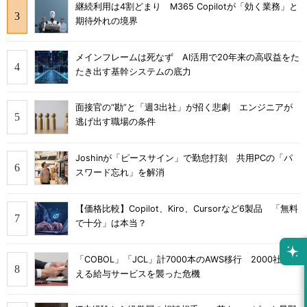
継続利用は4割どまり M365 Copilotが「効く業務」と
期待外れの境界
メインフレームは死なず AI活用で20年来の高収益をた
たき出す基幹システムの底力
面接官の“勘”と「週3出社」が招く悲劇 エンジニアが
逃げ出す職場の条件
Joshinが「ピースサイン」で勤怠打刻 共用PCの「パ
スワード忘れ」を解消
【価格比較】Copilot、Kiro、Cursorなど6製品 「無料
で十分」は本当？
「COBOL」「JCL」計7000本のAWS移行 2000社を支
える給与サービスを襲った危機