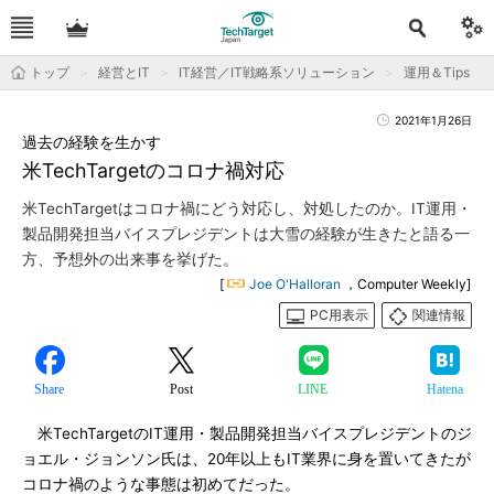
トップ
経営とIT
IT経営／IT戦略系ソリューション
運用＆Tips
2021年1月26日
過去の経験を生かす
米TechTargetのコロナ禍対応
米TechTargetはコロナ禍にどう対応し、対処したのか。IT運用・
製品開発担当バイスプレジデントは大雪の経験が生きたと語る一
方、予想外の出来事を挙げた。
[
Joe O'Halloran
，Computer Weekly]
PC用表示
関連情報
Share
Post
LINE
Hatena
米TechTargetのIT運用・製品開発担当バイスプレジデントのジ
ョエル・ジョンソン氏は、20年以上もIT業界に身を置いてきたが
コロナ禍のような事態は初めてだった。