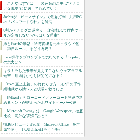
「こんなはずでは」 製造業の若手は“アナロ
グな現場”に幻滅して辞めていく
Joshinが「ピースサイン」で勤怠打刻 共用PC
の「パスワード忘れ」を解消
8割がアナログに逆戻り 自治体DXで庁内ツー
ルが定着しない“やっぱりな理由”
紙とExcelの勤怠・給与管理を完全クラウド化
「独自ルール」をどう再現？
Excel操作をプロンプトで実行できる「Copilot」
の実力は？
キラキラした未来が見えてこないウェアラブル
端末、用途はかなり限定的になる？
「Excel至上主義」の終わらせ方 丸2日の手作
業地獄から情シスと現場を救うには
「脱Excel」をローコード／ノーコード開発で進
めるヒントが詰まったホワイトペーパー3選
「Microsoft Teams」対「Google Workspace」徹底
比較 意外な“死角”とは？
徹底レビュー：iPad版「Microsoft Office」を本
気で使う PC版Officeはもう不要か