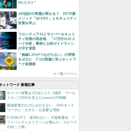
NGリスト”
API設計の常識が変わる？ HTTP新
メソッド「QUERY」とセキュリティ
対策を学ぶ
フロンティアAIとサイバーセキュリ
ティ対策の現在地 「17万行のAIコ
ード分析」事例と公的ガイドライン
が示す道筋
「無線LANがつながらない」の苦情
をゼロに 3つの現場に学ぶネットワ
ーク改善術
»
一覧ページへ
ネットワーク 新着記事
サイバー攻撃は1日当たり3～5億件 ワール
ドカップ2026を支えたLenovoのIT戦略
構成変更のたびにおびえない AWSネット
ワークに「カオス」が必要な理由
F1日本GPで「途切れない」大規模通信 ソ
フトバンクとエリクソンが挑んだ「スピード
の向こう側」