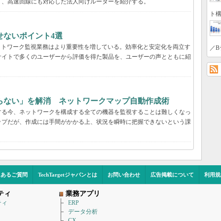
く、高速回線にも対応した法人向けルーターを紹介する。
ト構
せないポイント4選
ットワーク監視業務はより重要性を増している。効率化と安定化を両立す
／B
サイトで多くのユーザーから評価を得た製品を、ユーザーの声とともに紹
らない」を解消 ネットワークマップ自動作成術
する今、ネットワークを構成する全ての機器を監視することは難しくなっ
ップだが、作成には手間がかかる上、状況を瞬時に把握できないという課
くあるご質問
TechTargetジャパンとは
お問い合わせ
広告掲載について
利用規
ティ
業務アプリ
ティ
ERP
データ分析
CX