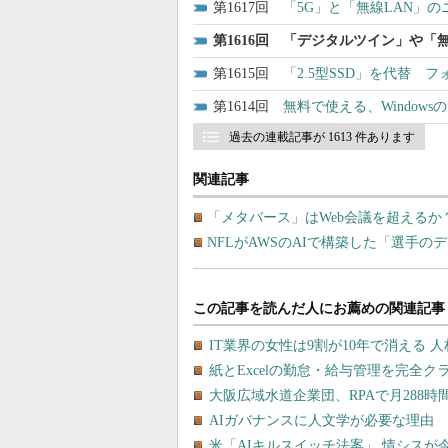
1617
「5G」と「無線LAN」
1616
「デジタルツイン」や「無
1615
「2.5型SSD」を代替 
1614
無料で使える、Windows
過去の連載記事が 1613 件あります
関連記事
「メタバース」はWeb会議を超えるか？ Met
NFLがAWSのAIで構築した「選手の