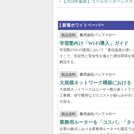
【2024年最新】コールセンターシス
新着ホワイトペーパー
製品資料
株式会社バッファロー
学習塾向け「Wi-Fi導入」ガイド
学習塾のWi-Fi環境において「通信速度が
そこで、安定性と安全性を備えた通信環境を
解説する。
製品資料
株式会社バッファロー
大規模ネットワーク構築における
大規模ネットワークはユーザー数が多くトラ
工事費、保守費用などのコストが膨らみやす
を探る。
製品資料
株式会社バッファロー
業務用ルーターを「コスパ」「タ
企業の拠点における業務用ルーターの選定で