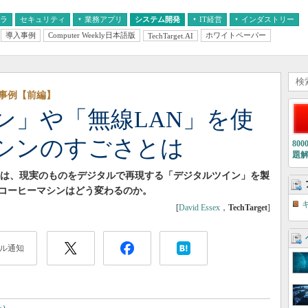
フラ
セキュリティ
業務アプリ
システム開発
IT経営
インダストリー
導入事例
Computer Weekly日本語版
ホワイトペーパー
TechTarget.AI
AI
経営とIT
医療IT
中堅・中小企業とIT
教育IT
事例【前編】
ン」や「無線LAN」を使
シンのすごさとは
80
題
mbaliは、現実のものをデジタルで再現する「デジタルツイン」を製
コーヒーマシンはどう変わるのか。
[
David Essex
，
TechTarget
]
ル通知