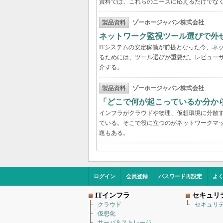
資料では、これらのニーズに応えるだけでな
製品資料
ゾーホージャパン株式会社
ネットワーク監視ツール選びで外
ITシステムの安定稼働が前提となった今、ネ
るためには、ツール選びが重要だ。レビュー
介する。
製品資料
ゾーホージャパン株式会社
「どこで何が起こっているか分か
インフラがクラウドや物理、仮想環境に分散
ている。そこで役に立つのがネットワークマ
題もある。
ログイン
会員登録
パスワード再設定
よ
ITインフラ
セキュリ
クラウド
セキュリ
仮想化
サーバ＆ストレージ