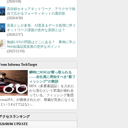
(2026/5/8)
高信頼セキュアネットワーク、アラクサラ統
合で広がるフォーティネットの選択肢
(2026/4/30)
見落としが多発、AI普及＆データ急増に伴う
ネットワーク課題の意外な原因とは？
(2026/2/17)
無線LANの問題はどこにある？ 事例に学ぶ
Web会議品質改善の意外なポイント
(2025/12/10)
From Informa TechTarget
瞬時にM365が乗っ取られる
――全社員に周知すべき“新フ
ィッシング”の教訓
MFA（多要素認証）を入れた
から安心という常識が崩れ去
っている。フィッシング集団
ycoon2FA」が摘発されたが、脅威が完全になくな
たというわけではない。
アクセスランキング
026/08/06 UPDATE