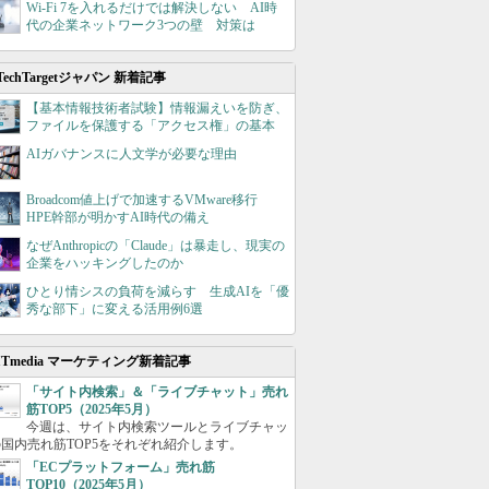
Wi-Fi 7を入れるだけでは解決しない AI時
代の企業ネットワーク3つの壁 対策は
TechTargetジャパン 新着記事
【基本情報技術者試験】情報漏えいを防ぎ、
ファイルを保護する「アクセス権」の基本
AIガバナンスに人文学が必要な理由
Broadcom値上げで加速するVMware移行
HPE幹部が明かすAI時代の備え
なぜAnthropicの「Claude」は暴走し、現実の
企業をハッキングしたのか
ひとり情シスの負荷を減らす 生成AIを「優
秀な部下」に変える活用例6選
ITmedia マーケティング新着記事
「サイト内検索」＆「ライブチャット」売れ
筋TOP5（2025年5月）
今週は、サイト内検索ツールとライブチャッ
国内売れ筋TOP5をそれぞれ紹介します。
「ECプラットフォーム」売れ筋
TOP10（2025年5月）