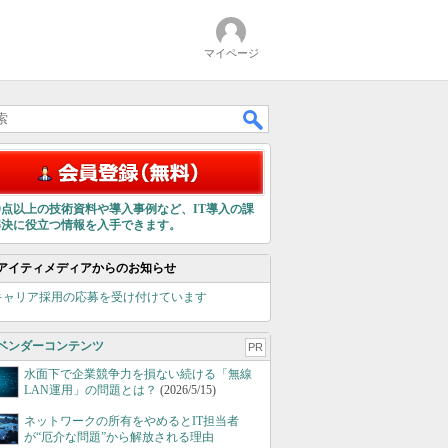
マイページ
00点以上の技術資料や導入事例など、IT導入の課
解決に役立つ情報を入手できます。
アイティメディアからのお知らせ
キャリア採用の応募を受け付けています
ベンダーコンテンツ
PR
水面下で企業競争力を損ない続ける「無線
LAN運用」の問題とは？
(2026/5/15)
ネットワークの所有をやめるとIT担当者
が“厄介な問題”から解放される理由