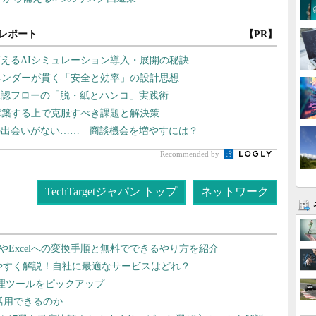
レポート
【PR】
えるAIシミュレーション導入・展開の秘訣
ベンダーが貫く「安全と効率」の設計思想
承認フローの「脱・紙とハンコ」実践術
構築する上で克服すべき課題と解決策
との出会いがない…… 商談機会を増やすには？
Recommended by
TechTargetジャパン トップ
ネットワーク
dやExcelへの変換手順と無料でできるやり方を紹介
りやすく解説！自社に最適なサービスはどれ？
管理ツールをピックアップ
で活用できるのか