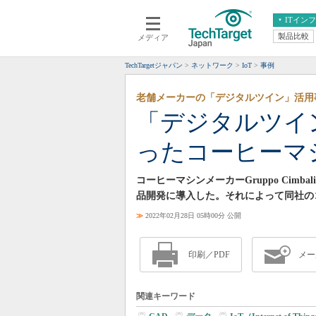
ITイン
製品比較
メディア
クラウド
エンタープライズ
ERP
仮想化
TechTargetジャパン
ネットワーク
IoT
事例
データ分析
サーバ＆ストレージ
老舗メーカーの「デジタルツイン」活用
CX
スマートモバイル
「デジタルツイ
情報系システム
ネットワーク
ったコーヒーマ
システム運用管理
コーヒーマシンメーカーGruppo Ci
品開発に導入した。それによって同社の
≫
2022年02月28日 05時00分 公開
印刷／PDF
メー
関連キーワード