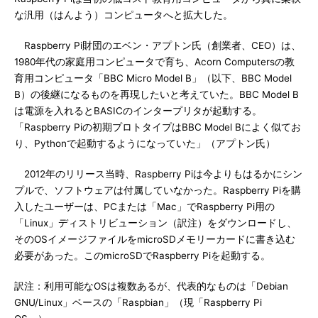
な汎用（はんよう）コンピュータへと拡大した。
Raspberry Pi財団のエベン・アプトン氏（創業者、CEO）は、
1980年代の家庭用コンピュータで育ち、Acorn Computersの教
育用コンピュータ「BBC Micro Model B」（以下、BBC Model
B）の後継になるものを再現したいと考えていた。BBC Model B
は電源を入れるとBASICのインタープリタが起動する。
「Raspberry Piの初期プロトタイプはBBC Model Bによく似てお
り、Pythonで起動するようになっていた」（アプトン氏）
2012年のリリース当時、Raspberry Piは今よりもはるかにシン
プルで、ソフトウェアは付属していなかった。Raspberry Piを購
入したユーザーは、PCまたは「Mac」でRaspberry Pi用の
「Linux」ディストリビューション（訳注）をダウンロードし、
そのOSイメージファイルをmicroSDメモリーカードに書き込む
必要があった。このmicroSDでRaspberry Piを起動する。
訳注：利用可能なOSは複数あるが、代表的なものは「Debian
GNU/Linux」ベースの「Raspbian」（現「Raspberry Pi