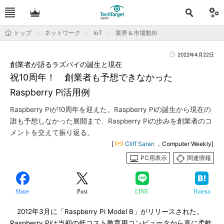
トップ
ネットワーク
IoT
業界＆市場動向
2022年4月22日
創業者が語るラズパイの誕生と現在
祝10周年！ 創業者も予想できなかった
Raspberry Pi活用例
Raspberry Piが10周年を迎えた。Raspberry Piの誕生から現在の
誰も予想しなかった展開まで、Raspberry Piの歩みを創業者のコ
メントを交えて振り返る。
[
Cliff Saran
，Computer Weekly]
PC用表示
関連情報
Share
Post
LINE
Hatena
2012年3月に「Raspberry Pi Model B」がリリースされた。
Raspberry Piは当初の低コスト教育用コンピュータから真に柔軟