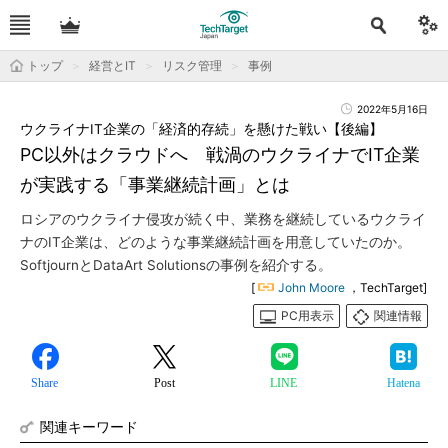
トップ
経営とIT
リスク管理
事例
2022年5月16日
ウクライナIT企業の「経済的存続」を懸けた戦い【後編】
PC以外はクラウドへ 戦渦のウクライナでIT企業
が実践する「事業継続計画」とは
ロシアのウクライナ侵攻が続く中、業務を継続しているウクライ
ナのIT企業は、どのような事業継続計画を用意していたのか。
SoftjournとDataArt Solutionsの事例を紹介する。
[
John Moore
，TechTarget]
PC用表示
関連情報
Share
Post
LINE
Hatena
関連キーワード