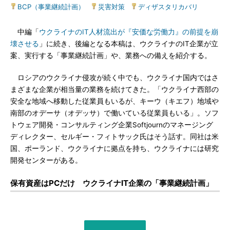
BCP（事業継続計画）
|
災害対策
|
ディザスタリカバリ
中編「
ウクライナのIT人材流出が『安価な労働力』の前提を崩
壊させる
」に続き、後編となる本稿は、ウクライナのIT企業が立
案、実行する「事業継続計画」や、業務への備えを紹介する。
ロシアのウクライナ侵攻が続く中でも、ウクライナ国内ではさ
まざまな企業が相当量の業務を続けてきた。「ウクライナ西部の
安全な地域へ移動した従業員もいるが、キーウ（キエフ）地域や
南部のオデーサ（オデッサ）で働いている従業員もいる」。ソフ
トウェア開発・コンサルティング企業Softjournのマネージング
ディレクター、セルギー・フィトサック氏はそう話す。同社は米
国、ポーランド、ウクライナに拠点を持ち、ウクライナには研究
開発センターがある。
保有資産はPCだけ ウクライナIT企業の「事業継続計画」