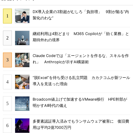
DX導入企業の3割超がむしろ「負担増」 9割が陥る“内
製化のわな”
継続利用は4割どまり M365 Copilotが「効く業務」と
期待外れの境界
Claude Codeでは「エージェントを作るな、スキルを作
れ」 Anthropicが示すAI構築術
“脱Excel”を待ち受ける乱立問題 カカクコムが新ツール
導入を見送った理由
Broadcom値上げで加速するVMware移行 HPE幹部が
明かすAI時代の備え
多要素認証導入済みでもランサムウェア被害に 復旧費
用は平均2億7000万円