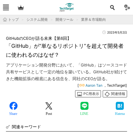
トップ
システム開発
開発ツール
業界＆市場動向
2023年5月2日
GitHubのCEOが語る未来【第6回】
「GitHub」が“単なるリポジトリ”を超えて開発者
に使われるのはなぜ？
アプリケーション開発分野において、「GitHub」はソースコード
共有サービスとして一定の地位を築いている。GitHub社が続けて
きた機能拡張の根底にある信念を、同社のCEOが語る。
[
Aaron Tan
，TechTarget]
PC用表示
関連情報
Share
Post
LINE
Hatena
関連キーワード