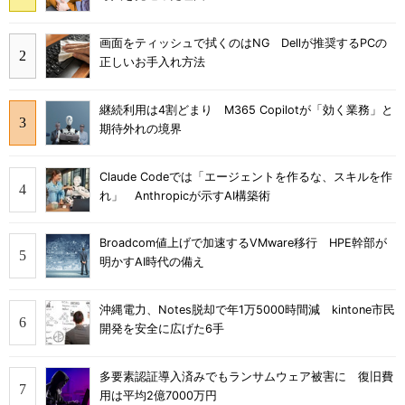
画面をティッシュで拭くのはNG Dellが推奨するPCの
正しいお手入れ方法
継続利用は4割どまり M365 Copilotが「効く業務」と
期待外れの境界
Claude Codeでは「エージェントを作るな、スキルを作
れ」 Anthropicが示すAI構築術
Broadcom値上げで加速するVMware移行 HPE幹部が
明かすAI時代の備え
沖縄電力、Notes脱却で年1万5000時間減 kintone市民
開発を安全に広げた6手
多要素認証導入済みでもランサムウェア被害に 復旧費
用は平均2億7000万円