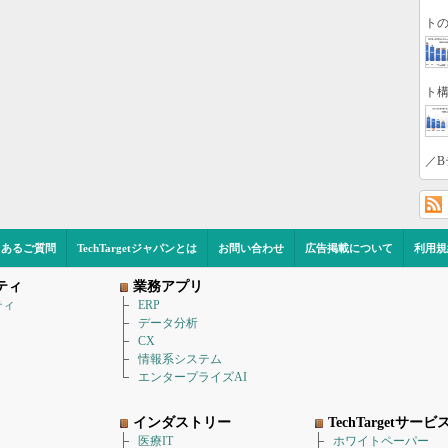
トの
ト構
／B
くあるご質問
TechTargetジャパンとは
お問い合わせ
広告掲載について
利用規
ティ
業務アプリ
ティ
ERP
データ分析
CX
情報系システム
エンタープライズAI
インダストリー
TechTargetサービ
医療IT
ホワイトペーパー