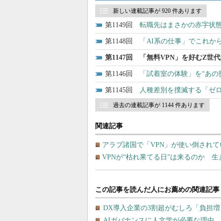
新しい連載記事が 920 件あります
1149
転職先はまさかの赤字状態
1148
「AI系の仕事」でこれか
1147
「無料VPN」を好むZ世
1146
「試着室の体験」を“あの
1145
人種差別を撲滅する「ゼロ
過去の連載記事が 1144 件あります
関連記事
アラブ諸国で「VPN」が使い倒されて
VPNが“枯れ果てる日”は来るのか 