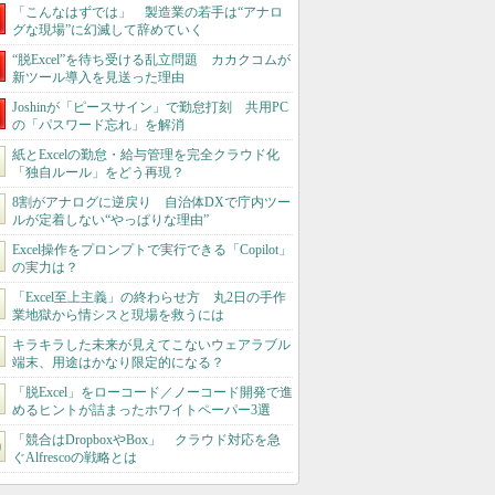
「こんなはずでは」 製造業の若手は“アナロ
グな現場”に幻滅して辞めていく
“脱Excel”を待ち受ける乱立問題 カカクコムが
新ツール導入を見送った理由
Joshinが「ピースサイン」で勤怠打刻 共用PC
の「パスワード忘れ」を解消
紙とExcelの勤怠・給与管理を完全クラウド化
「独自ルール」をどう再現？
8割がアナログに逆戻り 自治体DXで庁内ツー
ルが定着しない“やっぱりな理由”
Excel操作をプロンプトで実行できる「Copilot」
の実力は？
「Excel至上主義」の終わらせ方 丸2日の手作
業地獄から情シスと現場を救うには
キラキラした未来が見えてこないウェアラブル
端末、用途はかなり限定的になる？
「脱Excel」をローコード／ノーコード開発で進
めるヒントが詰まったホワイトペーパー3選
「競合はDropboxやBox」 クラウド対応を急
ぐAlfrescoの戦略とは