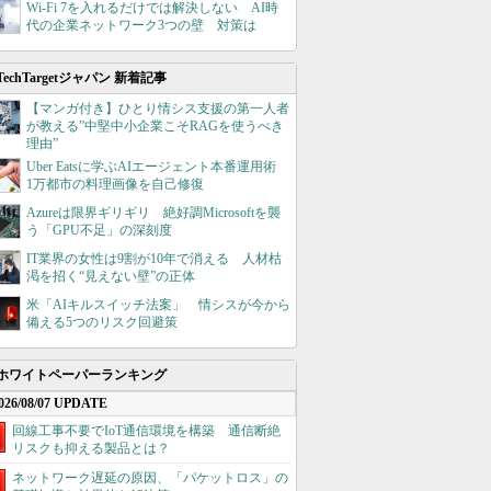
Wi-Fi 7を入れるだけでは解決しない AI時
代の企業ネットワーク3つの壁 対策は
TechTargetジャパン 新着記事
【マンガ付き】ひとり情シス支援の第一人者
が教える”中堅中小企業こそRAGを使うべき
理由”
Uber Eatsに学ぶAIエージェント本番運用術
1万都市の料理画像を自己修復
Azureは限界ギリギリ 絶好調Microsoftを襲
う「GPU不足」の深刻度
IT業界の女性は9割が10年で消える 人材枯
渇を招く“見えない壁”の正体
米「AIキルスイッチ法案」 情シスが今から
備える5つのリスク回避策
ホワイトペーパーランキング
026/08/07 UPDATE
回線工事不要でIoT通信環境を構築 通信断絶
リスクも抑える製品とは？
ネットワーク遅延の原因、「パケットロス」の