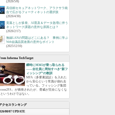
(2026/5/8)
高信頼セキュアネットワーク、アラクサラ統
合で広がるフォーティネットの選択肢
(2026/4/30)
見落としが多発、AI普及＆データ急増に伴う
ネットワーク課題の意外な原因とは？
(2026/2/17)
無線LANの問題はどこにある？ 事例に学ぶ
Web会議品質改善の意外なポイント
(2025/12/10)
From Informa TechTarget
瞬時にM365が乗っ取られる
――全社員に周知すべき“新フ
ィッシング”の教訓
MFA（多要素認証）を入れた
から安心という常識が崩れ去
っている。フィッシング集団
ycoon2FA」が摘発されたが、脅威が完全になくな
たというわけではない。
アクセスランキング
026/08/07 UPDATE