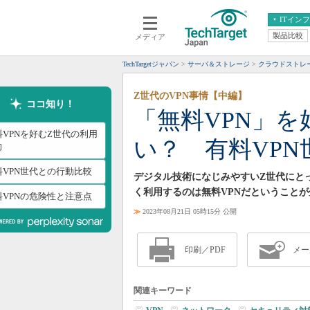
ITイン
製品比較
メディア
クラウド
エンタープライズ
ERP
仮想化
TechTargetジャパン
サーバ＆ストレージ
クラウドストレ
データ分析
サーバ＆ストレージ
Z世代のVPN事情【中編】
CX
スマートモバイル
ココ知り！
「無料VPN」
情報系システム
ネットワーク
料VPNを好むZ世代の利用
い？ 有料VP
システム運用管理
向
料VPN世代との行動比較
デジタル技術になじみやすいZ世代にと
く利用するのは無料VPNだということ
料VPNの危険性と注意点
≫
2023年08月21日 05時15分 公開
印刷／PDF
メー
関連キーワード