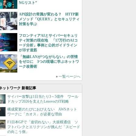
NGリスト”
API設計の常識が変わる？ HTTP新
メソッド「QUERY」とセキュリティ
対策を学ぶ
フロンティアAIとサイバーセキュリ
ティ対策の現在地 「17万行のAIコ
ード分析」事例と公的ガイドライン
が示す道筋
「無線LANがつながらない」の苦情
をゼロに 3つの現場に学ぶネットワ
ーク改善術
»
一覧ページへ
ネットワーク 新着記事
サイバー攻撃は1日当たり3～5億件 ワール
ドカップ2026を支えたLenovoのIT戦略
構成変更のたびにおびえない AWSネット
ワークに「カオス」が必要な理由
F1日本GPで「途切れない」大規模通信 ソ
フトバンクとエリクソンが挑んだ「スピード
の向こう側」