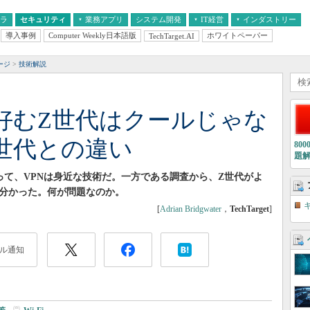
フラ
セキュリティ
業務アプリ
システム開発
IT経営
インダストリー
導入事例
Computer Weekly日本語版
ホワイトペーパー
TechTarget.AI
AI
経営とIT
医療IT
中堅・中小企業とIT
教育IT
ージ
技術解説
を好むZ世代はクールじゃな
N世代との違い
80
題
って、VPNは身近な技術だ。一方である調査から、Z世代がよ
が分かった。何が問題なのか。
[
Adrian Bridgwater
，
TechTarget
]
ル通知