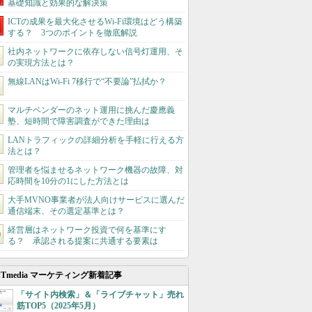
基礎知識と効果的な解決策
ICTの成果を最大化させるWi-Fi環境はどう構築
する？ 3つのポイントを徹底解説
社内ネットワークに依存しない信号灯運用、そ
の実現方法とは？
無線LANはWi-Fi 7移行で“不要論”払拭か？
マルチベンダーのネット運用に挑んだ慶應義
塾、短時間で障害調査ができた理由は
LANトラフィックの詳細分析を手軽に行える方
法とは？
管理者を悩ませるネットワーク機器の故障、対
応時間を10分の1にした方法とは
大手MVNO事業者が法人向けサービスに選んだ
通信端末、その選定基準とは？
経営層はネットワーク投資で何を基準にす
る？ 承認される提案に共通する要素は
ITmedia マーケティング新着記事
「サイト内検索」＆「ライブチャット」売れ
筋TOP5（2025年5月）