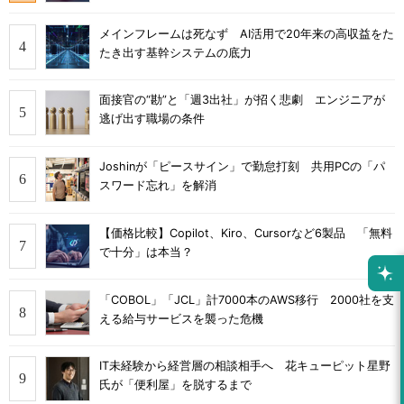
メインフレームは死なず AI活用で20年来の高収益をた
たき出す基幹システムの底力
面接官の“勘”と「週3出社」が招く悲劇 エンジニアが
逃げ出す職場の条件
Joshinが「ピースサイン」で勤怠打刻 共用PCの「パ
スワード忘れ」を解消
【価格比較】Copilot、Kiro、Cursorなど6製品 「無料
で十分」は本当？
「COBOL」「JCL」計7000本のAWS移行 2000社を支
える給与サービスを襲った危機
IT未経験から経営層の相談相手へ 花キューピット星野
氏が「便利屋」を脱するまで