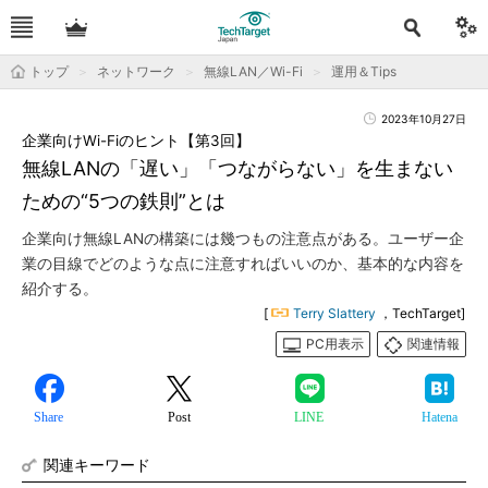
トップ
ネットワーク
無線LAN／Wi-Fi
運用＆Tips
2023年10月27日
企業向けWi-Fiのヒント【第3回】
無線LANの「遅い」「つながらない」を生まない
ための“5つの鉄則”とは
企業向け無線LANの構築には幾つもの注意点がある。ユーザー企
業の目線でどのような点に注意すればいいのか、基本的な内容を
紹介する。
[
Terry Slattery
，TechTarget]
PC用表示
関連情報
Share
Post
LINE
Hatena
関連キーワード