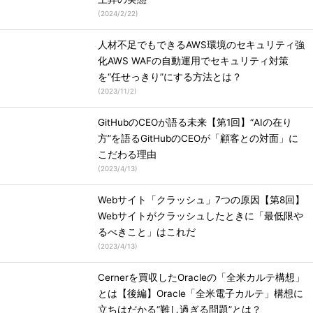
(
2024/2/22
)
人材不足でもできるAWS環境のセキュリティ強
化AWS WAFの自動運用でセキュリティ対策
を“任せっきり”にする方法とは？
(
2023/11/2
)
GitHubのCEOが語る未来【第1回】“AIの在り
方”を語るGitHubのCEOが「顧客との対面」に
こだわる理由
(
2023/4/13
)
Webサイト「クラッシュ」7つの原因【第8回】
Webサイトがクラッシュしたときに「最低限や
るべきこと」はこれだ
(
2023/4/13
)
Cernerを買収したOracleの「全米カルテ構想」
とは【後編】Oracle「全米電子カルテ」構想に
立ちはだかる“難し過ぎる問題”とは？