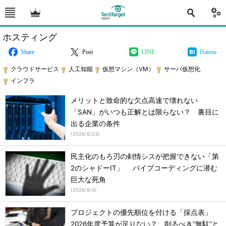
ホスティング
Share
Post
LINE
Hatena
クラウドサービス
人工知能
仮想マシン（VM）
サーバ仮想化
インフラ
メリットと致命的な欠点高速で壊れない
「SAN」がいつも正解とは限らない？ 裏目に
出る企業の条件
(
2026/6/23
)
民主化のもろ刃の剣情シスが把握できない「第
2のシャドーIT」 バイブコーディングに潜む
巨大な死角
(
2026/6/4
)
プロジェクトの優先順位を付ける「採点表」
2026年度予算が足りない？ 削るべき“無駄”と