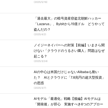
(
2025/5/16
)
「過去最大」の暗号資産窃盗北朝鮮ハッカー
「Lazarus」、Bybitから15億ドル どうやって
盗んだの？
(
2025/4/2
)
ノイジーネイバーへの対策【前編】いまさら聞
けない「クラウドのうるさい隣人」問題はなぜ
起こる？
(
2025/3/24
)
AIの中心は米国だけじゃないAlibabaも動い
た？ AIとクラウドに「7.8兆円の超大型投資」
の思惑
(
2025/3/7
)
AIモデル「最適化」戦略【後編】AIモデルは
「開発後」が肝心 実施すべき6つのアプロー