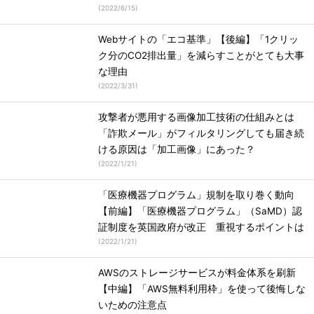
(
2022/6/15
)
Webサイトの「エコ基準」【後編】「1クリッ
ク分のCO2排出量」を減らすことがとても大事
な理由
(
2022/3/31
)
攻撃者が悪用する画像加工技術の仕組みとは
「詐欺メール」がフィルタリングしても届き続
ける原因は「加工画像」にあった？
(
2022/1/21
)
「医療機器プログラム」規制を取り巻く動向
【前編】「医療機器プログラム」（SaMD）認
証制度を英国政府が改正 重視するポイントは
(
2022/1/21
)
AWSのストレージサービスが料金体系を刷新
【中編】「AWS無料利用枠」を使って後悔しな
いための注意点