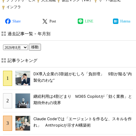
インフラ
Share
Post
LINE
Hatena
過去記事一覧 - 年月別
移動
記事ランキング
DX導入企業の3割超がむしろ「負担増」 9割が陥る“内
製化のわな”
継続利用は4割どまり M365 Copilotが「効く業務」と
期待外れの境界
Claude Codeでは「エージェントを作るな、スキルを作
れ」 Anthropicが示すAI構築術