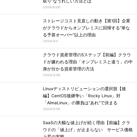
取り”なうれしい方法とは
(
2024/4/28
)
ストレージコスト見直しの動き【第1回】企業
がクラウドからオンプレミスに回帰する“単な
る予算オーバー”以上の理由
(
2024/4/1
)
クラウド資産管理の5ステップ【前編】クラウ
ドが嫌われる理由「オンプレミスと違う」の中
身が分かる資産管理の方法
(
2024/3/28
)
Linuxディストリビューションの選択肢【後
編】CentOS後継争い「Rocky Linux」対
「AlmaLinux」の勝負は“あれ”で決まる
(
2024/3/19
)
SaaSの大幅な値上げが続く理由【前編】クラ
ウドの「値上げ」が止まらない サービス価格
上昇の実態