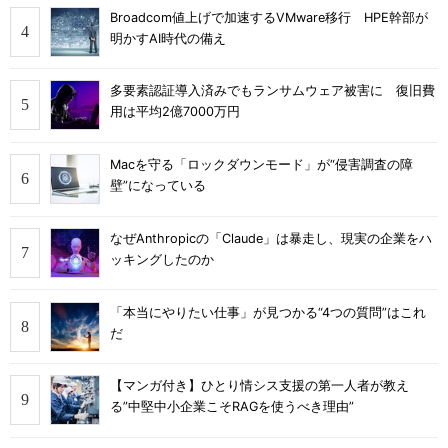
Broadcom値上げで加速するVMware移行 HPE幹部が
明かすAI時代の備え
多要素認証導入済みでもランサムウェア被害に 復旧費
用は平均2億7000万円
Macを守る「ロックダウンモード」が“侵害調査の障
壁”になっている
なぜAnthropicの「Claude」は暴走し、現実の企業をハ
ッキングしたのか
「本当にやりたい仕事」が見つかる“4つの質問”はこれ
だ
【マンガ付き】ひとり情シス支援の第一人者が教え
る”中堅中小企業こそRAGを使うべき理由”