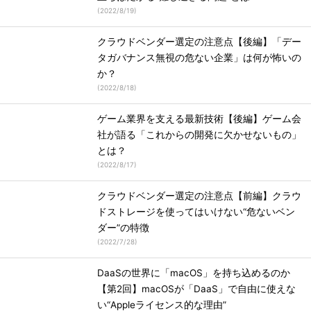
(
2022/8/19
)
クラウドベンダー選定の注意点【後編】「デー
タガバナンス無視の危ない企業」は何が怖いの
か？
(
2022/8/18
)
ゲーム業界を支える最新技術【後編】ゲーム会
社が語る「これからの開発に欠かせないもの」
とは？
(
2022/8/17
)
クラウドベンダー選定の注意点【前編】クラウ
ドストレージを使ってはいけない“危ないベン
ダー”の特徴
(
2022/7/28
)
DaaSの世界に「macOS」を持ち込めるのか
【第2回】macOSが「DaaS」で自由に使えな
い“Appleライセンス的な理由”