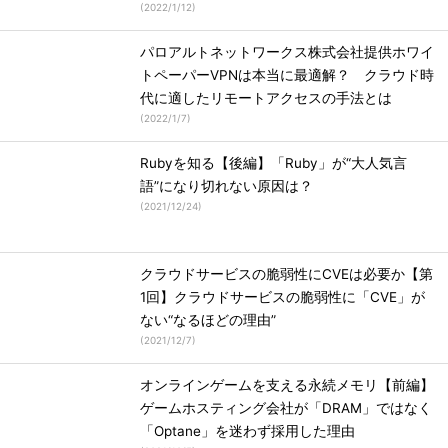
(
2022/1/12
)
パロアルトネットワークス株式会社提供ホワイ
トペーパーVPNは本当に最適解？ クラウド時
代に適したリモートアクセスの手法とは
(
2022/1/7
)
Rubyを知る【後編】「Ruby」が“大人気言
語”になり切れない原因は？
(
2021/12/24
)
クラウドサービスの脆弱性にCVEは必要か【第
1回】クラウドサービスの脆弱性に「CVE」が
ない“なるほどの理由”
(
2021/12/7
)
オンラインゲームを支える永続メモリ【前編】
ゲームホスティング会社が「DRAM」ではなく
「Optane」を迷わず採用した理由