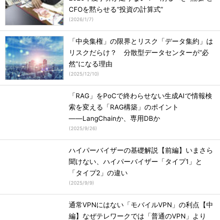
CFOを黙らせる“投資の計算式”
(
2026/1/7
)
「中央集権」の限界とリスク「データ集約」は
リスクだらけ？ 分散型データセンターが“必
然”になる理由
(
2025/12/10
)
「RAG」をPoCで終わらせない生成AIで情報検
索を変える「RAG構築」のポイント
――LangChainか、専用DBか
(
2025/9/26
)
ハイパーバイザーの基礎解説【前編】いまさら
聞けない、ハイパーバイザー「タイプ1」と
「タイプ2」の違い
(
2025/9/9
)
通常VPNにはない「モバイルVPN」の利点【中
編】なぜテレワークでは「普通のVPN」より