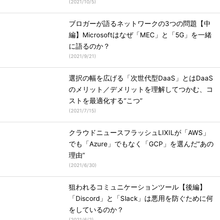
(
2021/10/5
)
ブロガーが語るネットワークの3つの問題【中
編】Microsoftはなぜ「MEC」と「5G」を一緒
に語るのか？
(
2021/9/21
)
選択の幅を広げる「次世代型DaaS」とはDaaS
のメリット／デメリットを理解してつかむ、コ
ストを最適化する“こつ”
(
2021/7/15
)
クラウドニュースフラッシュLIXILが「AWS」
でも「Azure」でもなく「GCP」を選んだ“あの
理由”
(
2021/6/30
)
狙われるコミュニケーションツール【後編】
「Discord」と「Slack」は悪用を防ぐために何
をしているのか？
(
2021/6/2
)