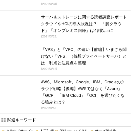
(
2021/3/31
)
サーバ＆ストレージに関する読者調査レポート
クラウドやHCIの導入状況は？ 「脱クラウ
ド」「オンプレミス回帰」は4割以上に
(
2021/3/22
)
「VPS」と「VPC」の違い【前編】いまさら聞
けない「VPS」（仮想プライベートサーバ）と
は 利点と注意点を整理
(
2021/3/12
)
AWS、Microsoft、Google、IBM、Oracleのク
ラウド戦略【後編】AWSではなく「Azure」
「GCP」「IBM Cloud」「OCI」を選びたくな
る強みとは？
(
2021/3/5
)
関連キーワード
クラウドサービス
人工知能
仮想マシン（VM）
サーバ仮想化