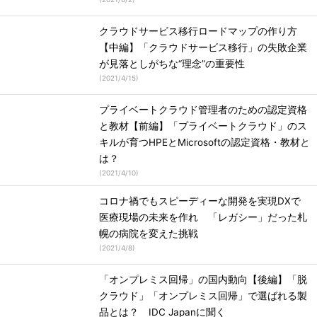
クラウドサービス移行ロードマップの作り方
【中編】「クラウドサービス移行」の失敗企業
が見落としがちな“理念”の重要性
(
2021/4/15
)
プライベートクラウド管理者のための認定資格
と教材【前編】「プライベートクラウド」のス
キルが育つHPEとMicrosoftの認定資格・教材と
は？
(
2021/4/10
)
コロナ禍でもスピーディーな開発を実現DXで
医療現場の未来を作れ 「レガシー」だった札
幌の病院を変えた挑戦
(
2021/4/8
)
「オンプレミス回帰」の国内動向【後編】「脱
クラウド」「オンプレミス回帰」で選ばれる製
品とは？ IDC Japanに聞く