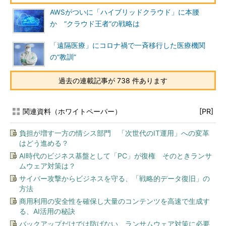
AWSがついに「ハイブリッドクラウド」に本腰
か “クラウド王者”の戦略は
「遠隔医療」にコロナ禍で一斉移行した医療機関
の“教訓”
過去の連載記事が 738 件あります
関連資料（ホワイトペーパー）
[PR]
負担が増す一方の情シス部門 「次世代のIT運用」への変革
はどう進める？
AI時代のビジネス基盤として「PC」が復権 そのときランサ
ムウェア対策は？
サイバー攻撃からビジネスを守る、「戦略的データ復旧」の
方法
商用利用の安全性を確保し大量のコンテンツを高速で生成す
る、AI活用の秘訣
バックアップだけでは防げない、ランサムウェア対策に必要