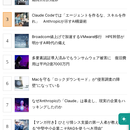
Claude Codeでは「エージェントを作るな、スキルを作
れ」 Anthropicが示すAI構築術
Broadcom値上げで加速するVMware移行 HPE幹部が
明かすAI時代の備え
多要素認証導入済みでもランサムウェア被害に 復旧費
用は平均2億7000万円
Macを守る「ロックダウンモード」が“侵害調査の障
壁”になっている
なぜAnthropicの「Claude」は暴走し、現実の企業をハ
ッキングしたのか
【マンガ付き】ひとり情シス支援の第一人者が教え
る”中堅中小企業こそRAGを使うべき理由”