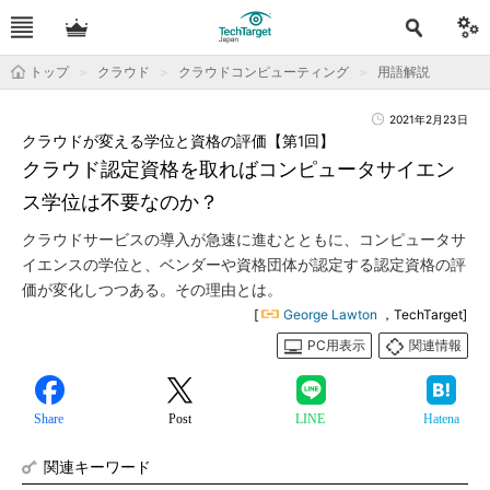
トップ
クラウド
クラウドコンピューティング
用語解説
2021年2月23日
クラウドが変える学位と資格の評価【第1回】
クラウド認定資格を取ればコンピュータサイエン
ス学位は不要なのか？
クラウドサービスの導入が急速に進むとともに、コンピュータサ
イエンスの学位と、ベンダーや資格団体が認定する認定資格の評
価が変化しつつある。その理由とは。
[
George Lawton
，TechTarget]
PC用表示
関連情報
Share
Post
LINE
Hatena
関連キーワード