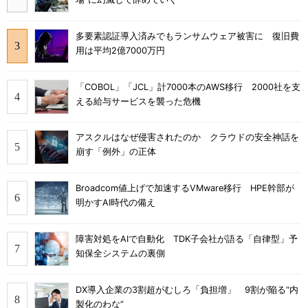
多要素認証導入済みでもランサムウェア被害に 復旧費
用は平均2億7000万円
「COBOL」「JCL」計7000本のAWS移行 2000社を支
える給与サービスを襲った危機
アスクルはなぜ侵害されたのか クラウドの安全神話を
崩す「例外」の正体
Broadcom値上げで加速するVMware移行 HPE幹部が
明かすAI時代の備え
障害対処をAIで自動化 TDK子会社が語る「自律型」予
知保全システムの裏側
DX導入企業の3割超がむしろ「負担増」 9割が陥る“内
製化のわな”