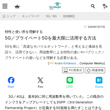
トップ
ネットワーク
5G／6G
技術解説
2022年1月17日
特性と使い所を理解する
5G／プライベート5Gを最大限に活用する方法
5Gを単に「高速なモバイルネットワーク」と考えると価値を見
誤り、活用できない。周波数帯による特性の違いやパブリック／
プライベートの違いなどを理解する必要がある。
[
Andre Kindness
，Computer Weekly]
PC用表示
関連情報
Share
Post
LINE
Hatena
3G／4Gは、基本的に同じ周波数帯を用いていた。この既存の
インフラをアップグレードしても3GPP（3rd Generation
Partnership Project）が定義する5G規格を満たすことはできな