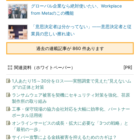
グローバル企業なら絶対使いたい、Workplace
from Metaのこの機能
「意思決定者は分かってない」――意思決定者と従
業員の悲しい擦れ違い
過去の連載記事が 860 件あります
関連資料（ホワイトペーパー）
[PR]
1人あたり15～30分をロス――実態調査で見えた“見えないム
ダ”の正体と対策
ランサムウェア被害を契機にセキュリティ対策を強化、荏原
製作所の取り組み
工事・保守現場の協力会社対応を大幅に効率化、パートナー
ポータル活用術
オンラインサービスの成長・拡大に必要な「3つの戦略」と
「最初の一歩」
サイバー攻撃による金銭被害を抑えるためのカギは？