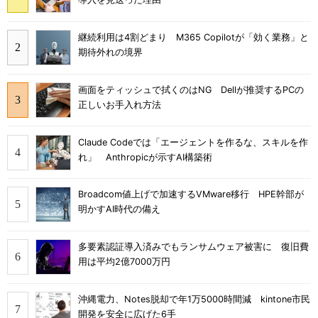
継続利用は4割どまり M365 Copilotが「効く業務」と
期待外れの境界
画面をティッシュで拭くのはNG Dellが推奨するPCの
正しいお手入れ方法
Claude Codeでは「エージェントを作るな、スキルを作
れ」 Anthropicが示すAI構築術
Broadcom値上げで加速するVMware移行 HPE幹部が
明かすAI時代の備え
多要素認証導入済みでもランサムウェア被害に 復旧費
用は平均2億7000万円
沖縄電力、Notes脱却で年1万5000時間減 kintone市民
開発を安全に広げた6手