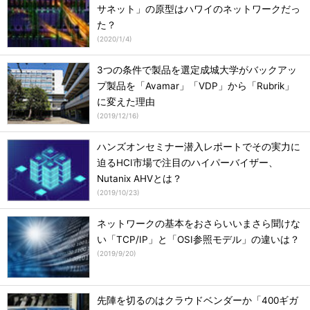
サネット」の原型はハワイのネットワークだっ
た？
(
2020/1/4
)
3つの条件で製品を選定成城大学がバックアッ
プ製品を「Avamar」「VDP」から「Rubrik」
に変えた理由
(
2019/12/16
)
ハンズオンセミナー潜入レポートでその実力に
迫るHCI市場で注目のハイパーバイザー、
Nutanix AHVとは？
(
2019/10/23
)
ネットワークの基本をおさらいいまさら聞けな
い「TCP/IP」と「OSI参照モデル」の違いは？
(
2019/9/20
)
先陣を切るのはクラウドベンダーか「400ギガ