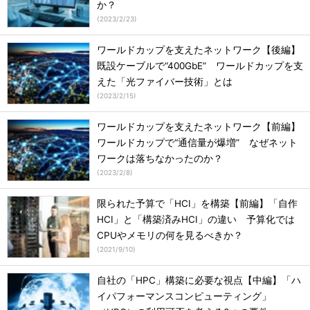
か？
(
2023/2/23
)
ワールドカップを支えたネットワーク【後編】
既設ケーブルで“400GbE” ワールドカップを支
えた「光ファイバー技術」とは
(
2023/2/15
)
ワールドカップを支えたネットワーク【前編】
ワールドカップで“通信量が爆増” なぜネット
ワークは落ちなかったのか？
(
2023/2/8
)
限られた予算で「HCI」を構築【前編】「自作
HCI」と「構築済みHCI」の違い 予算化では
CPUやメモリの何を見るべきか？
(
2021/9/10
)
自社の「HPC」構築に必要な視点【中編】「ハ
イパフォーマンスコンピューティング」