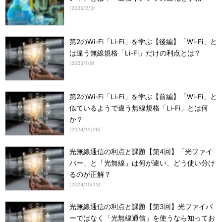
(
2025/2/3
)
第2のWi-Fi「Li-Fi」を学ぶ【後編】「Wi-Fi」と
は違う無線規格「Li-Fi」だけの利点とは？
(
2025/1/9
)
第2のWi-Fi「Li-Fi」を学ぶ【前編】「Wi-Fi」と
似ているようで違う無線規格「Li-Fi」とは何
か？
(
2024/12/26
)
光無線通信の利点と課題【第4回】「光ファイ
バー」と「光無線」は何が違い、どう使い分け
るのが正解？
(
2024/10/23
)
光無線通信の利点と課題【第3回】光ファイバ
ーではなく「光無線通信」を使うなら知ってお