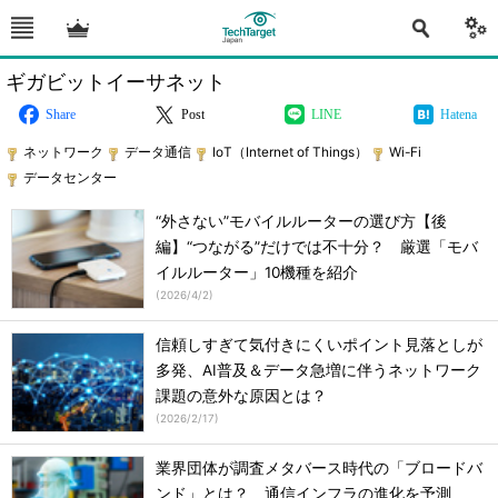
ギガビットイーサネット
Share
Post
LINE
Hatena
ネットワーク
データ通信
IoT（Internet of Things）
Wi-Fi
データセンター
“外さない”モバイルルーターの選び方【後
編】“つながる”だけでは不十分？ 厳選「モバ
イルルーター」10機種を紹介
(
2026/4/2
)
信頼しすぎて気付きにくいポイント見落としが
多発、AI普及＆データ急増に伴うネットワーク
課題の意外な原因とは？
(
2026/2/17
)
業界団体が調査メタバース時代の「ブロードバ
ンド」とは？ 通信インフラの進化を予測