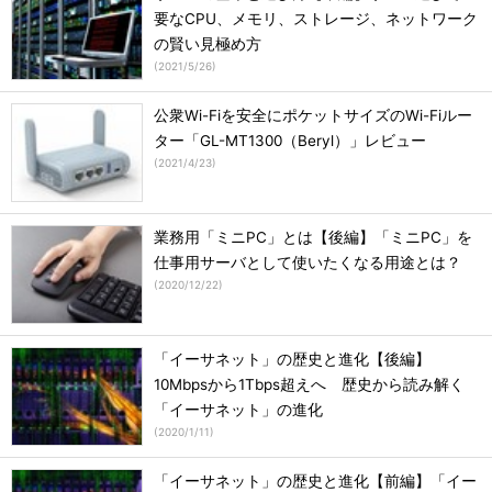
要なCPU、メモリ、ストレージ、ネットワーク
の賢い見極め方
(
2021/5/26
)
公衆Wi-Fiを安全にポケットサイズのWi-Fiルー
ター「GL-MT1300（Beryl）」レビュー
(
2021/4/23
)
業務用「ミニPC」とは【後編】「ミニPC」を
仕事用サーバとして使いたくなる用途とは？
(
2020/12/22
)
「イーサネット」の歴史と進化【後編】
10Mbpsから1Tbps超えへ 歴史から読み解く
「イーサネット」の進化
(
2020/1/11
)
「イーサネット」の歴史と進化【前編】「イー