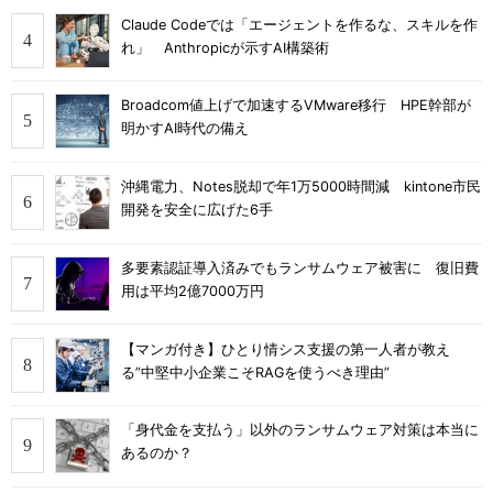
Claude Codeでは「エージェントを作るな、スキルを作
れ」 Anthropicが示すAI構築術
Broadcom値上げで加速するVMware移行 HPE幹部が
明かすAI時代の備え
沖縄電力、Notes脱却で年1万5000時間減 kintone市民
開発を安全に広げた6手
多要素認証導入済みでもランサムウェア被害に 復旧費
用は平均2億7000万円
【マンガ付き】ひとり情シス支援の第一人者が教え
る”中堅中小企業こそRAGを使うべき理由”
「身代金を支払う」以外のランサムウェア対策は本当に
あるのか？