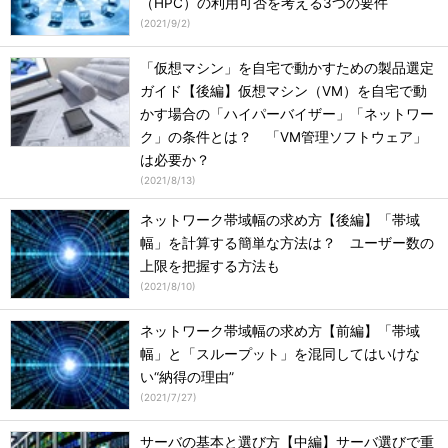
（HPC）の利用可否を考える3つの要件
(
2021/9/2
)
「仮想マシン」を自宅で動かすための製品選定
ガイド【後編】仮想マシン（VM）を自宅で動
かす場合の「ハイパーバイザー」「ネットワー
ク」の条件とは？ 「VM管理ソフトウェア」
は必要か？
(
2021/8/13
)
ネットワーク帯域幅の求め方【後編】「帯域
幅」を計算する簡単な方法は？ ユーザー数の
上限を把握する方法も
(
2021/8/10
)
ネットワーク帯域幅の求め方【前編】「帯域
幅」と「スループット」を混同してはいけな
い“納得の理由”
(
2021/7/27
)
サーバの基本と選び方【中編】サーバ選びで重