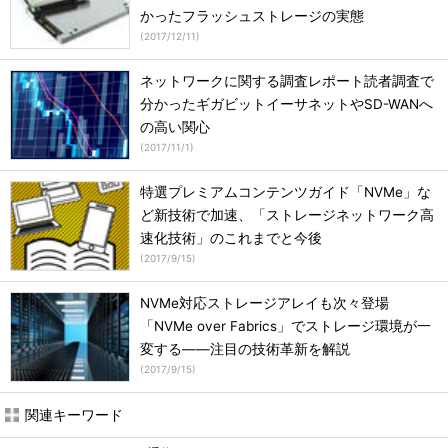
かったフラッシュストレージの実態
(
2017/12/11
)
ネットワークに関する調査レポート読者調査で
分かったギガビットイーサネットやSD-WANへ
の高い関心
(
2017/11/1
)
特選プレミアムコンテンツガイド「NVMe」な
ど新技術で加速、「ストレージネットワーク高
速化技術」のこれまでと今後
(
2017/9/15
)
NVMe対応ストレージアレイも次々登場
「NVMe over Fabrics」でストレージ環境が一
変する――注目の技術革新を解説
(
2017/9/15
)
関連キーワード