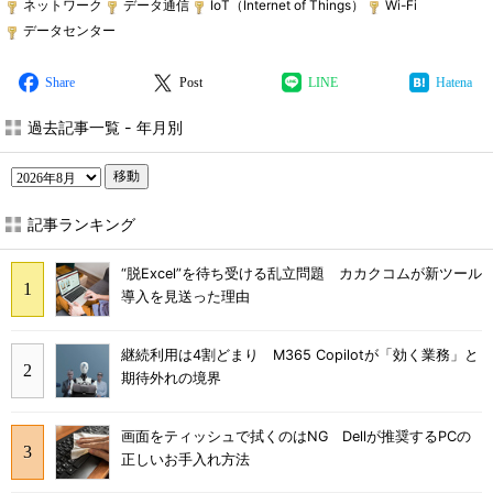
ネットワーク
データ通信
IoT（Internet of Things）
Wi-Fi
データセンター
Share
Post
LINE
Hatena
過去記事一覧 - 年月別
移動
記事ランキング
“脱Excel”を待ち受ける乱立問題 カカクコムが新ツール
導入を見送った理由
継続利用は4割どまり M365 Copilotが「効く業務」と
期待外れの境界
画面をティッシュで拭くのはNG Dellが推奨するPCの
正しいお手入れ方法