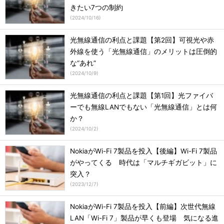
きたい7つの制約
(
2024/10/16
)
光無線通信の利点と課題【第2回】可視光や赤
外線を使う「光無線通信」のメリットは圧倒的
な“あれ”
(
2024/10/9
)
光無線通信の利点と課題【第1回】光ファイバ
ーでも無線LANでもない「光無線通信」とは何
か？
(
2024/10/2
)
NokiaがWi-Fi 7製品を投入【後編】Wi-Fi 7製品
がやってくる 時代は「マルチギガビット」に
突入？
(
2023/12/7
)
NokiaがWi-Fi 7製品を投入【前編】次世代無線
LAN「Wi-Fi 7」製品が早くも登場 気になる進