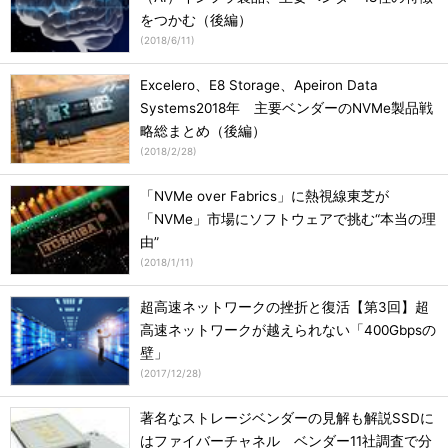
をつかむ（後編）
(
2018/6/11
)
Excelero、E8 Storage、Apeiron Data
Systems2018年 主要ベンダーのNVMe製品戦
略総まとめ（後編）
(
2018/2/28
)
「NVMe over Fabrics」に熱視線東芝が
「NVMe」市場にソフトウェアで挑む“本当の理
由”
(
2018/1/11
)
超高速ネットワークの挫折と復活【第3回】超
高速ネットワークが越えられない「400Gbpsの
壁」
(
2017/12/28
)
著名なストレージベンダーの見解も解説SSDに
はファイバーチャネル ベンダー11社調査で分