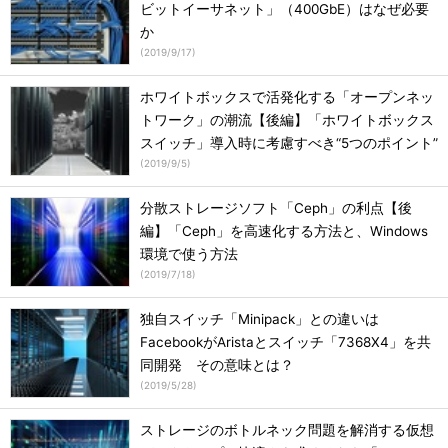
ビットイーサネット」（400GbE）はなぜ必要
か
(
2019/9/17
)
ホワイトボックスで活発化する「オープンネッ
トワーク」の潮流【後編】「ホワイトボックス
スイッチ」導入時に考慮すべき“5つのポイント”
(
2019/9/5
)
分散ストレージソフト「Ceph」の利点【後
編】「Ceph」を高速化する方法と、Windows
環境で使う方法
(
2019/7/18
)
独自スイッチ「Minipack」との違いは
FacebookがAristaとスイッチ「7368X4」を共
同開発 その意味とは？
(
2019/5/28
)
ストレージのボトルネック問題を解消する仮想