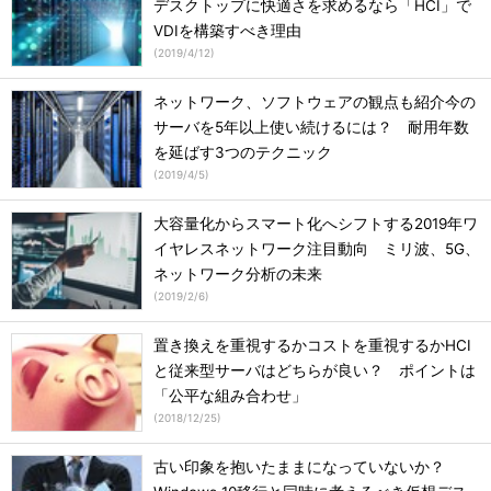
デスクトップに快適さを求めるなら「HCI」で
VDIを構築すべき理由
(
2019/4/12
)
ネットワーク、ソフトウェアの観点も紹介今の
サーバを5年以上使い続けるには？ 耐用年数
を延ばす3つのテクニック
(
2019/4/5
)
大容量化からスマート化へシフトする2019年ワ
イヤレスネットワーク注目動向 ミリ波、5G、
ネットワーク分析の未来
(
2019/2/6
)
置き換えを重視するかコストを重視するかHCI
と従来型サーバはどちらが良い？ ポイントは
「公平な組み合わせ」
(
2018/12/25
)
古い印象を抱いたままになっていないか？