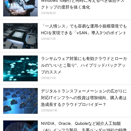
Windows 10移行と同時に考えるべき仮想デス
クトップの度肝を抜く進化
(
2018/8/3
)
「一人情シス」でも容易な運用小規模環境でも
HCIを実現できる「vSAN」導入3つのポイント
(
2018/7/4
)
ランサムウェア対策にも有効クラウドとローカ
ルの“いいとこ取り”、ハイブリッドバックアッ
プのススメ
(
2018/7/3
)
デジタルトランスフォーメーションの広がりに
対応ITインフラへの投資は増加傾向、購入者は
急成長するクラウドプロバイダー？
(
2018/6/14
)
NVIDIA、Oracle、Quboleなど紹介人工知能
（AI）インフラ製品、主要ベンダー18社の特徴