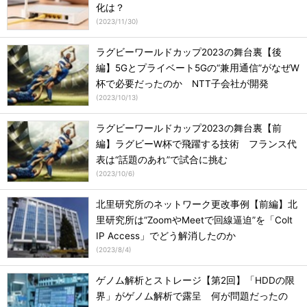
化は？
(
2023/11/30
)
ラグビーワールドカップ2023の舞台裏【後
編】5Gとプライベート5Gの“兼用通信”がなぜW
杯で必要だったのか NTT子会社が開発
(
2023/10/13
)
ラグビーワールドカップ2023の舞台裏【前
編】ラグビーW杯で飛躍する技術 フランス代
表は“話題のあれ”で試合に挑む
(
2023/10/6
)
北里研究所のネットワーク更改事例【前編】北
里研究所は“ZoomやMeetで回線逼迫”を「Colt
IP Access」でどう解消したのか
(
2023/8/4
)
ゲノム解析とストレージ【第2回】「HDDの限
界」がゲノム解析で露呈 何が問題だったの