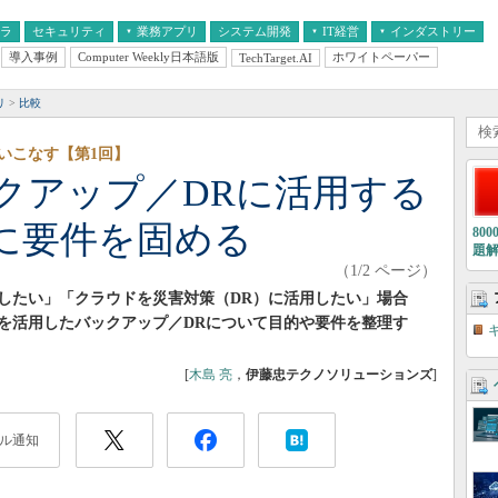
フラ
セキュリティ
業務アプリ
システム開発
IT経営
インダストリー
導入事例
Computer Weekly日本語版
ホワイトペーパー
TechTarget.AI
AI
経営とIT
医療IT
中堅・中小企業とIT
教育IT
リ
比較
いこなす【第1回】
クアップ／DRに活用する
に要件を固める
80
題
（1/2 ページ）
したい」「クラウドを災害対策（DR）に活用したい」場合
を活用したバックアップ／DRについて目的や要件を整理す
[
木島 亮
，
伊藤忠テクノソリューションズ
]
ル通知