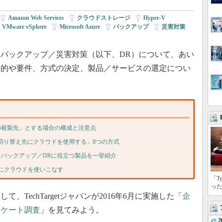
Amazon Web Services
|
クラウドストレージ
|
Hyper-V
|
VMware vSphere
|
Microsoft Azure
|
バックアップ
|
災害対策
|
バックアップ／災害対策（以下、DR）について、あい
目的や要件、方式の決定、製品／サービスの選定につい
の複製先」とする場合の構成と注意点
切り替え先にクラウドを使用する」8つの方式
バックアップ／DRに役立つ製品を一挙紹介
にクラウドを使いこなす
「T
っ
TechTargetジャパンが2016年6月に実施した「
企
ンケート調査
」を見てみよう。
2