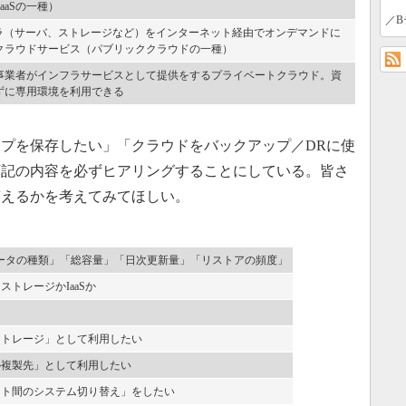
aaSの一種）
／B
フラ（サーバ、ストレージなど）をインターネット経由でオンデマンドに
クラウドサービス（パブリッククラウドの一種）
事業者がインフラサービスとして提供をするプライベートクラウド。資
ずに専用環境を利用できる
プを保存したい」「クラウドをバックアップ／DRに使
下記の内容を必ずヒアリングすることにしている。皆さ
答えるかを考えてみてほしい。
ータの種類」「総容量」「日次更新量」「リストアの頻度」
トレージかIaaSか
ストレージ」として利用したい
の複製先」として利用したい
イト間のシステム切り替え」をしたい