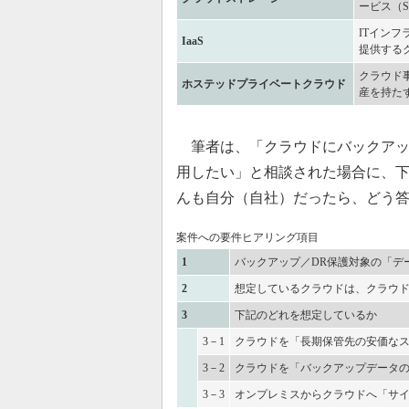
ービス（S
ITイン
IaaS
提供する
クラウド
ホステッドプライベートクラウド
産を持た
筆者は、「クラウドにバックアッ
用したい」と相談された場合に、
んも自分（自社）だったら、どう
案件への要件ヒアリング項目
1
バックアップ／DR保護対象の「デ
2
想定しているクラウドは、クラウドス
3
下記のどれを想定しているか
3－1
クラウドを「長期保管先の安価な
3－2
クラウドを「バックアップデータ
3－3
オンプレミスからクラウドへ「サ