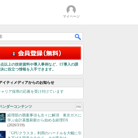
マイページ
00点以上の技術資料や導入事例など、IT導入の課
解決に役立つ情報を入手できます。
アイティメディアからのお知らせ
キャリア採用の応募を受け付けています
ベンダーコンテンツ
PR
経理部の懸案事項も次々に解消 東京ガスに
学ぶ会計基盤刷新から始める経理DX
(2026/3/19)
「GPUクラスタ」利用のハードルを大幅に引