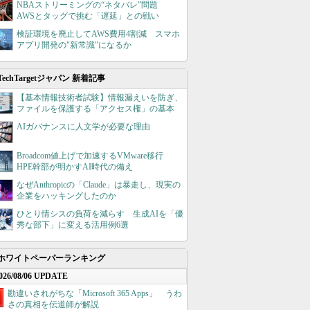
NBAストリーミングの“ネタバレ”問題
AWSとタッグで挑む「遅延」との戦い
検証環境を廃止してAWS費用4割減 スマホ
アプリ開発の"新常識"になるか
TechTargetジャパン 新着記事
【基本情報技術者試験】情報漏えいを防ぎ、
ファイルを保護する「アクセス権」の基本
AIガバナンスに人文学が必要な理由
Broadcom値上げで加速するVMware移行
HPE幹部が明かすAI時代の備え
なぜAnthropicの「Claude」は暴走し、現実の
企業をハッキングしたのか
ひとり情シスの負荷を減らす 生成AIを「優
秀な部下」に変える活用例6選
ホワイトペーパーランキング
026/08/06 UPDATE
勘違いされがちな「Microsoft 365 Apps」 うわ
さの真相を伝道師が解説