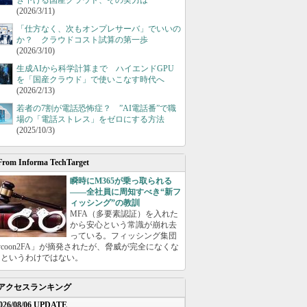
き下げる国産クラウド、その実力は
(2026/3/11)
「仕方なく、次もオンプレサーバ」でいいの
か？ クラウドコスト試算の第一歩
(2026/3/10)
生成AIから科学計算まで ハイエンドGPU
を「国産クラウド」で使いこなす時代へ
(2026/2/13)
若者の7割が電話恐怖症？ ”AI電話番”で職
場の「電話ストレス」をゼロにする方法
(2025/10/3)
From Informa TechTarget
瞬時にM365が乗っ取られる
――全社員に周知すべき“新フ
ィッシング”の教訓
MFA（多要素認証）を入れた
から安心という常識が崩れ去
っている。フィッシング集団
ycoon2FA」が摘発されたが、脅威が完全になくな
たというわけではない。
アクセスランキング
026/08/06 UPDATE