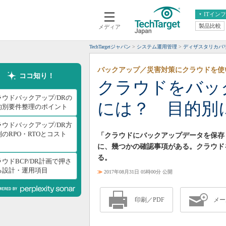
ITイン
製品比較
メディア
クラウド
エンタープライズ
ERP
仮想化
TechTargetジャパン
システム運用管理
ディザスタリカバ
データ分析
サーバ＆ストレージ
バックアップ／災害対策にクラウドを使
CX
スマートモバイル
ココ知り！
クラウドをバッ
情報系システム
ネットワーク
ラウドバックアップ/DRの
には？ 目的別
システム運用管理
的別要件整理のポイント
ラウドバックアップ/DR方
のRPO・RTOとコスト
「クラウドにバックアップデータを保存
に、幾つかの確認事項がある。クラウド
る。
ウドBCP/DR計画で押さ
る設計・運用項目
≫
2017年08月31日 05時00分 公開
印刷／PDF
メー