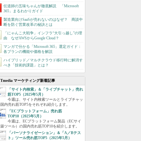
伝道師の五味ちゃんが徹底解説 「Microsoft
365」まるわかりガイド
製造業向けSaaSが売れないのはなぜ？ 商談中
断を防ぐ営業改革の秘訣とは
「にゃんこ大戦争」インフラ“大引っ越し”の理
由 なぜAWSからGoogle Cloud？
マンガで分かる「Microsoft 365」選定ガイド：
各プランの機能や価格を解説
ハイブリッド／マルチクラウド移行時に解消す
べき「技術的課題」とは？
ITmedia マーケティング新着記事
「サイト内検索」＆「ライブチャット」売れ
筋TOP5（2025年5月）
今週は、サイト内検索ツールとライブチャッ
国内売れ筋TOP5をそれぞれ紹介します。
「ECプラットフォーム」売れ筋
TOP10（2025年5月）
今週は、ECプラットフォーム製品（ECサイ
築ツール）の国内売れ筋TOP10を紹介します。
「パーソナライゼーション」＆「A／Bテス
ト」ツール売れ筋TOP5（2025年5月）