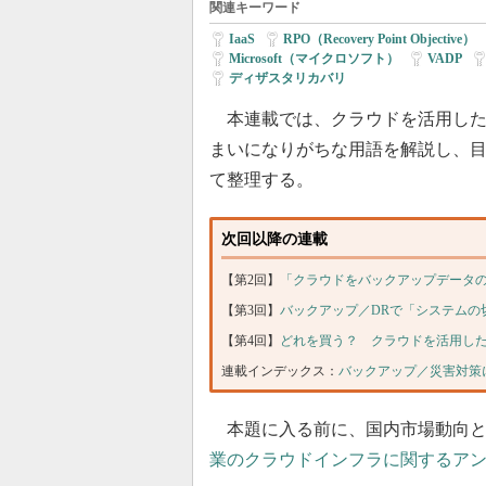
関連キーワード
IaaS
|
RPO（Recovery Point Objective）
|
Microsoft（マイクロソフト）
|
VADP
|
ディザスタリカバリ
本連載では、クラウドを活用した
まいになりがちな用語を解説し、
て整理する。
次回以降の連載
【第2回】
「クラウドをバックアップデータ
【第3回】
バックアップ／DRで「システムの
【第4回】
どれを買う？ クラウドを活用した
連載インデックス：
バックアップ／災害対策
本題に入る前に、国内市場動向として、
業のクラウドインフラに関するア