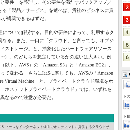
的と要件」を整理し、その要件を満たすバックアップ／
きる「製品／サービス」を選べば、貴社のビジネスに貢
ムが構築できるはずだ。
理について解説する。目的や要件によって、利用するク
異なる。また、一口に「クラウド」と言っても、オブジ
ウドストレージ」と、抽象化したハードウェアリソース
 as a Service）」のどちらを想定しているかの違いは大きい。例
es」（以下、AWS）の「Amazon S3」と「Amazon EC2」、
変わる。さらにIaaSに関しても、AWSの「Amazon
Azure Virtual Machine」と、プライベートクラウド環境をホ
る「ホステッドプライベートクラウド」では、いずれを
トの
が異なるので注意が必要だ。
ト構
ジリソースをインターネット経由でオンデマンドに提供するクラウドサ