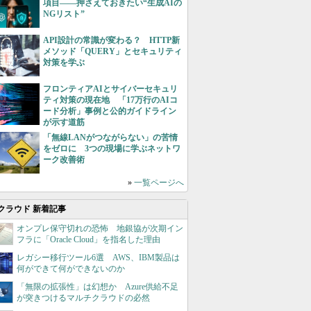
項目――押さえておきたい“生成AIの
NGリスト”
API設計の常識が変わる？ HTTP新
メソッド「QUERY」とセキュリティ
対策を学ぶ
フロンティアAIとサイバーセキュリ
ティ対策の現在地 「17万行のAIコ
ード分析」事例と公的ガイドライン
が示す道筋
「無線LANがつながらない」の苦情
をゼロに 3つの現場に学ぶネットワ
ーク改善術
»
一覧ページへ
クラウド 新着記事
オンプレ保守切れの恐怖 地銀協が次期イン
フラに「Oracle Cloud」を指名した理由
レガシー移行ツール6選 AWS、IBM製品は
何ができて何ができないのか
「無限の拡張性」は幻想か Azure供給不足
が突きつけるマルチクラウドの必然