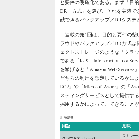
と要件の明確化である。まず「目
DR「方式」を選び、それを実装で
献できるバックアップ／DRシステ
連載の第1回は、目的と要件の整
ラウドやバックアップ／DR方式は
ェクトストレージのような「クラ
である「IaaS（Infrastructure
を挙げると「Amazon Web Servic
どちらの利用を想定しているかによって
EC2」や「Microsoft Azure」の「
スティングサービスとして提供す
採用するかによって、できること
用語説明
用語
意味
ストレー
クラウドストレージ