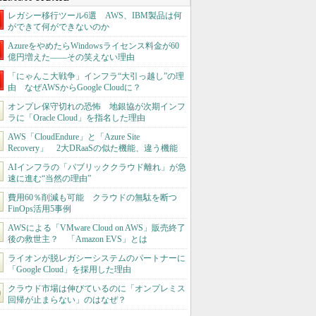
レガシー移行ツール6選 AWS、IBM製品は何
ができて何ができないのか
AzureをやめたらWindowsライセンス料金が60
億円増えた――その笑えない理由
「にゃんこ大戦争」インフラ“大引っ越し”の理
由 なぜAWSからGoogle Cloudに？
オンプレ保守切れの恐怖 地銀協が次期インフ
ラに「Oracle Cloud」を指名した理由
AWS「CloudEndure」と「Azure Site
Recovery」 2大DRaaSの似た機能、違う機能
AIインフラの「パブリッククラウド離れ」が急
速に進む“当然の理由”
費用60％削減も可能 クラウドの無駄を断つ
FinOps活用5事例
AWSによる「VMware Cloud on AWS」販売終了
後の救世主？ 「Amazon EVS」とは
ライオンが脱レガシーシステムのパートナーに
「Google Cloud」を採用した理由
クラウド市場は伸びているのに「オンプレミス
回帰が止まらない」のはなぜ？