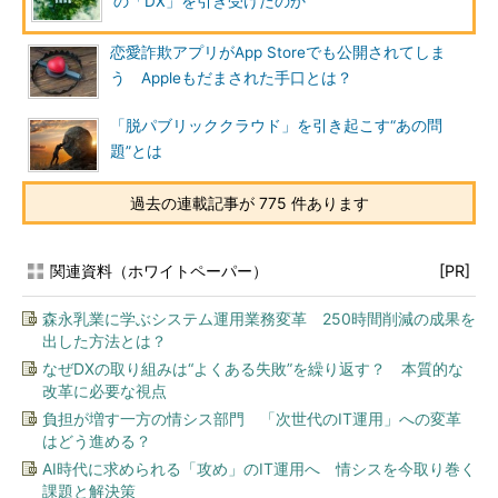
の「DX」を引き受けたのか
恋愛詐欺アプリがApp Storeでも公開されてしま
う Appleもだまされた手口とは？
「脱パブリッククラウド」を引き起こす“あの問
題”とは
過去の連載記事が 775 件あります
関連資料（ホワイトペーパー）
[PR]
森永乳業に学ぶシステム運用業務変革 250時間削減の成果を
出した方法とは？
なぜDXの取り組みは“よくある失敗”を繰り返す？ 本質的な
改革に必要な視点
負担が増す一方の情シス部門 「次世代のIT運用」への変革
はどう進める？
AI時代に求められる「攻め」のIT運用へ 情シスを今取り巻く
課題と解決策