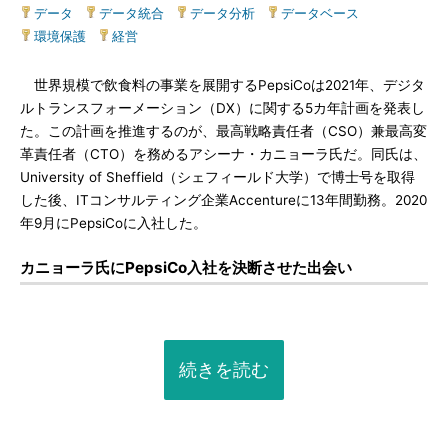
データ
|
データ統合
|
データ分析
|
データベース
|
環境保護
|
経営
世界規模で飲食料の事業を展開するPepsiCoは2021年、デジタ
ルトランスフォーメーション（DX）に関する5カ年計画を発表し
た。この計画を推進するのが、最高戦略責任者（CSO）兼最高変
革責任者（CTO）を務めるアシーナ・カニョーラ氏だ。同氏は、
University of Sheffield（シェフィールド大学）で博士号を取得
した後、ITコンサルティング企業Accentureに13年間勤務。2020
年9月にPepsiCoに入社した。
カニョーラ氏にPepsiCo入社を決断させた出会い
続きを読む