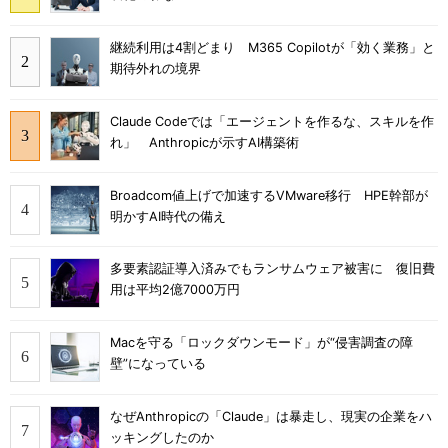
継続利用は4割どまり M365 Copilotが「効く業務」と
期待外れの境界
Claude Codeでは「エージェントを作るな、スキルを作
れ」 Anthropicが示すAI構築術
Broadcom値上げで加速するVMware移行 HPE幹部が
明かすAI時代の備え
多要素認証導入済みでもランサムウェア被害に 復旧費
用は平均2億7000万円
Macを守る「ロックダウンモード」が“侵害調査の障
壁”になっている
なぜAnthropicの「Claude」は暴走し、現実の企業をハ
ッキングしたのか