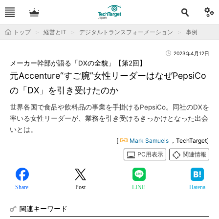
トップ
経営とIT
デジタルトランスフォーメーション
事例
2023年4月12日
メーカー幹部が語る「DXの全貌」【第2回】
元Accenture“すご腕”女性リーダーはなぜPepsiCo
の「DX」を引き受けたのか
世界各国で食品や飲料品の事業を手掛けるPepsiCo。同社のDXを
率いる女性リーダーが、業務を引き受けるきっかけとなった出会
いとは。
[
Mark Samuels
，TechTarget]
PC用表示
関連情報
Share
Post
LINE
Hatena
関連キーワード