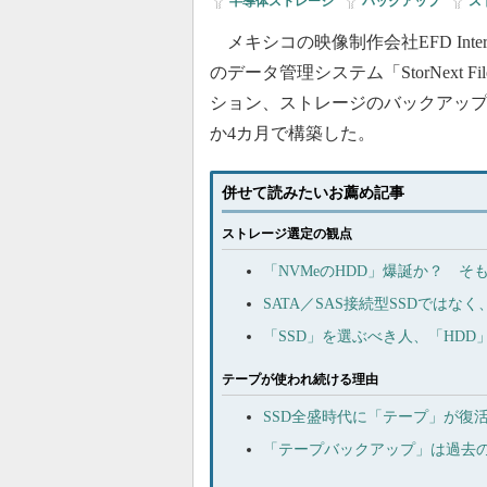
半導体ストレージ
|
バックアップ
|
ス
メキシコの映像制作会社EFD Intern
のデータ管理システム「StorNext Fi
ション、ストレージのバックアッ
か4カ月で構築した。
併せて読みたいお薦め記事
ストレージ選定の観点
「NVMeのHDD」爆誕か？ そ
SATA／SAS接続型SSDでは
「SSD」を選ぶべき人、「HD
テープが使われ続ける理由
SSD全盛時代に「テープ」が復
「テープバックアップ」は過去