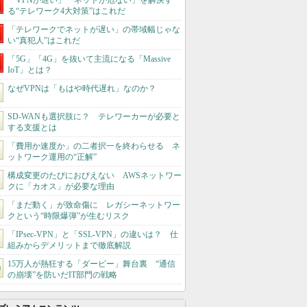
「VPNが遅い」「ネットが危ない」を解決す
る“テレワーク4大対策”はこれだ
「テレワークでネットが遅い」の帯域幅じゃな
い“真犯人”はこれだ
「5G」「4G」を抜いて主流になる「Massive
IoT」とは？
なぜVPNは「もはや時代遅れ」なのか？
SD-WANも選択肢に？ テレワーカーが必要と
する支援とは
「費用か速度か」の二者択一を終わらせる ネ
ットワーク運用の“正解”
構成変更のたびにおびえない AWSネットワー
クに「カオス」が必要な理由
「まだ動く」が致命傷に レガシーネットワー
クという“時限爆弾”が生むリスク
「IPsec-VPN」と「SSL-VPN」の違いは？ 仕
組みからデメリットまで徹底解説
15万人が熱狂する「ダービー」舞台裏 “通信
の崩壊”を防いだIT部門の戦略