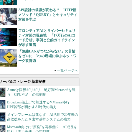
API設計の常識が変わる？ HTTP新
メソッド「QUERY」とセキュリティ
対策を学ぶ
フロンティアAIとサイバーセキュリ
ティ対策の現在地 「17万行のAIコ
ード分析」事例と公的ガイドライン
が示す道筋
「無線LANがつながらない」の苦情
をゼロに 3つの現場に学ぶネットワ
ーク改善術
»
一覧ページへ
サーバ＆ストレージ 新着記事
Azureは限界ギリギリ 絶好調Microsoftを襲
う「GPU不足」の深刻度
Broadcom値上げで加速するVMware移行
HPE幹部が明かすAI時代の備え
メインフレームは死なず AI活用で20年来の
高収益をたたき出す基幹システムの底力
Microsoft向けに“原発”を再稼働？ AI成長を
阻む「電力危機」の深刻度