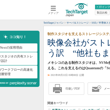
ITイン
製品比較
メディア
クラウド
エンタープライズ
ERP
仮想化
TechTargetジャパン
サーバ＆ストレージ
SSD／半導体
データ分析
サーバ＆ストレージ
制作スタジオを支えるストレージシステ
CX
スマートモバイル
ココ知り！
映像会社がストレー
情報系システム
ネットワーク
orNextの採用理由
う訳 “他社も
システム運用管理
作スタジオの共有ストレ
ジ設計
メキシコのある制作スタジオは、NVM
える。これを支えるのはQuantumの「StorNe
像ワークフローの高速化
階層管理
≫
2021年09月22日 05時00分 公開
印刷／PDF
メー
関連キーワード