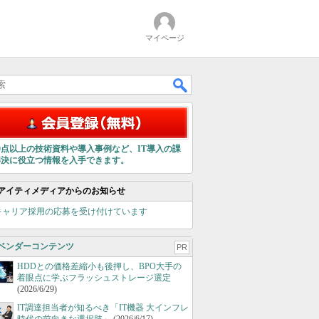
マイページ
00点以上の技術資料や導入事例など、IT導入の課
解決に役立つ情報を入手できます。
アイティメディアからのお知らせ
キャリア採用の応募を受け付けています
ベンダーコンテンツ
PR
HDDとの価格差縮小も後押し、BPO大手の
着眼点に学ぶフラッシュストレージ選定
(2026/6/29)
IT調達担当者が知るべき「IT機器 大インフレ