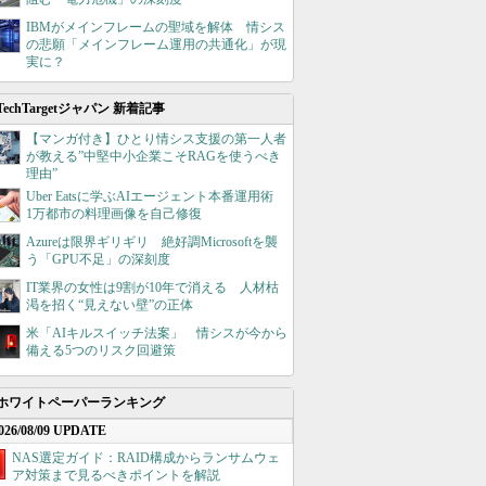
IBMがメインフレームの聖域を解体 情シス
の悲願「メインフレーム運用の共通化」が現
実に？
TechTargetジャパン 新着記事
【マンガ付き】ひとり情シス支援の第一人者
が教える”中堅中小企業こそRAGを使うべき
理由”
Uber Eatsに学ぶAIエージェント本番運用術
1万都市の料理画像を自己修復
Azureは限界ギリギリ 絶好調Microsoftを襲
う「GPU不足」の深刻度
IT業界の女性は9割が10年で消える 人材枯
渇を招く“見えない壁”の正体
米「AIキルスイッチ法案」 情シスが今から
備える5つのリスク回避策
ホワイトペーパーランキング
026/08/09 UPDATE
NAS選定ガイド：RAID構成からランサムウェ
ア対策まで見るべきポイントを解説