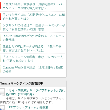
「生成AI活用」実践事例：月額利用のスーパー
コンピュータ環境で得た成果は？
手のひらサイズの「AI開発特化スパコン」に秘
められた実力とは？
ソブリンAIの価値は？ 国産サーバベンダーが
貫く「安全と効率」の設計思想
“SSDとHDDの使い分け”が変わる ストレージ
の新常識
放置したSSDはデータが消える 「数千年保
存」を実現するストレージとは
「メインフレーム管理者」求む “レガシー人
材”不足を解消する方法
Computer Weekly日本語版 11月18日号：RAID
の終焉
ITmedia マーケティング新着記事
「サイト内検索」＆「ライブチャット」売れ
筋TOP5（2025年5月）
今週は、サイト内検索ツールとライブチャッ
国内売れ筋TOP5をそれぞれ紹介します。
「ECプラットフォーム」売れ筋