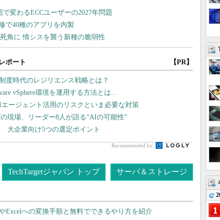
レポート
【PR】
価制度時代のレジリエンス戦略とは？
 vSphere環境を運用する方法とは...
AIエージェント活用のリスクといま必要な対策
現場、リーダー8人が語る“AIの可能性”
 大企業向け5つの選定ポイント
Recommended by
TechTargetジャパン トップ
サーバ＆ストレージ
2
dやExcelへの変換手順と無料でできるやり方を紹介