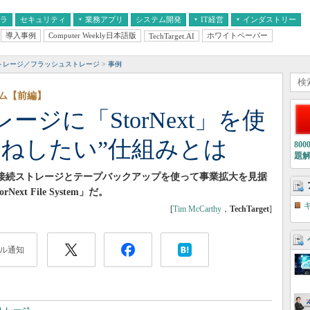
フラ
セキュリティ
業務アプリ
システム開発
IT経営
インダストリー
導入事例
Computer Weekly日本語版
ホワイトペーパー
TechTarget.AI
AI
経営とIT
医療IT
中堅・中小企業とIT
教育IT
ストレージ／フラッシュストレージ
事例
ム【前編】
ジに「StorNext」を使
まねしたい”仕組みとは
80
題
e接続ストレージとテープバックアップを使って事業拡大を見据
xt File System」だ。
[
Tim McCarthy
，
TechTarget
]
ル通知