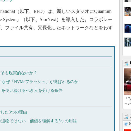
トレージ
ational（以下、EFD）は、新しいスタジオにQuantum
le System」（以下、StorNext）を導入した。コラボレー
プ、ファイル共有、冗長化したネットワークなどをわず
もそも現実的なのか？
なく、なぜ「NVMeフラッシュ」が選ばれるのか
D」を使い続けるべき人を分ける条件
「T
っ
活した3つの理由
の遺物ではない 価値を理解する5つの用語
2