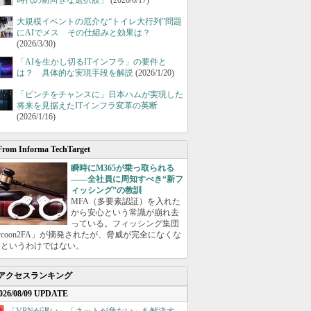
時代の前向きな選択肢」
(2026/6/17)
大規模イベントの厄介な“トイレ大行列”問題
にAIでメス その仕組みと効果は？
(2026/3/30)
「AIを生かし切るITインフラ」の要件と
は？ 具体的な実現手段を解説
(2026/1/20)
「ピンチをチャンスに」日本ハムが実現した
将来を見据えたITインフラ変革の英断
(2026/1/16)
From Informa TechTarget
瞬時にM365が乗っ取られる
――全社員に周知すべき“新フ
ィッシング”の教訓
MFA（多要素認証）を入れた
から安心という常識が崩れ去
っている。フィッシング集団
ycoon2FA」が摘発されたが、脅威が完全になくな
たというわけではない。
アクセスランキング
026/08/09 UPDATE