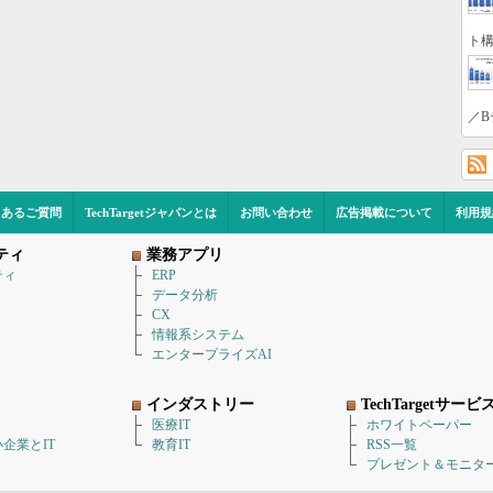
ト構
／B
くあるご質問
TechTargetジャパンとは
お問い合わせ
広告掲載について
利用規
ティ
業務アプリ
ティ
ERP
データ分析
CX
情報系システム
エンタープライズAI
インダストリー
TechTargetサービ
医療IT
ホワイトペーパー
企業とIT
教育IT
RSS一覧
プレゼント＆モニタ