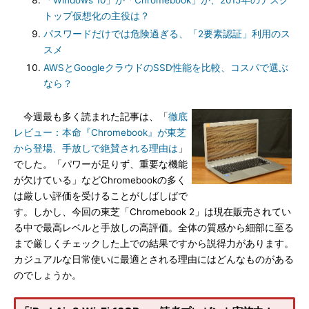
「Windows 10」か「Chromebook」か、2015年のデスク
トップ仮想化の主役は？
パスワードだけでは危険過ぎる、「2要素認証」利用のス
スメ
AWSとGoogleクラウドのSSD性能を比較、コスパで選ぶ
なら？
今週最も多く読まれた記事は、「
徹底
レビュー：本命『Chromebook』が東芝
から登場、手放しで絶賛される理由は
」
でした。「パワーが足りず、重要な機能
が欠けている」などChromebookの多く
は厳しい評価を受けることがしばしばで
す。しかし、今回の東芝「Chromebook 2」は現在販売されてい
る中で最高レベルと手放しの高評価。全体の質感から細部に至る
まで厳しくチェックした上での結果ですから説得力があります。
カジュアルな日常使いに最適とされる理由にはどんなものがある
のでしょうか。