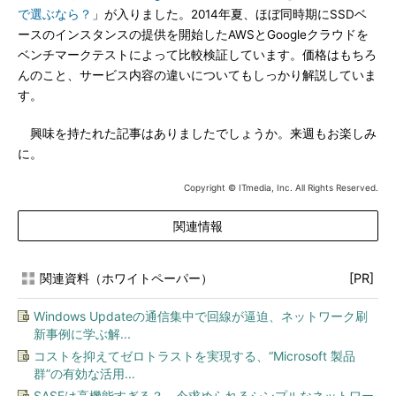
で選ぶなら？
」が入りました。2014年夏、ほぼ同時期にSSDベ
ースのインスタンスの提供を開始したAWSとGoogleクラウドを
ベンチマークテストによって比較検証しています。価格はもちろ
んのこと、サービス内容の違いについてもしっかり解説していま
す。
興味を持たれた記事はありましたでしょうか。来週もお楽しみ
に。
Copyright © ITmedia, Inc. All Rights Reserved.
関連情報
関連資料（ホワイトペーパー）
[PR]
Windows Updateの通信集中で回線が逼迫、ネットワーク刷
新事例に学ぶ解...
コストを抑えてゼロトラストを実現する、“Microsoft 製品
群”の有効な活用...
SASEは高機能すぎる？ 今求められるシンプルなネットワー