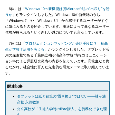
6位には「
Windows 10の新機能は脱Microsoft組の“出戻り”を誘
うか
」がランクインしました。Windows 10の新機能のうち、
「Windows 7」や「Windows 8.1」から移行するユーザーがすぐ
に気に入るものを紹介しています。用途によって異なるユーザー
体験が得られるという新しい魅力についても言及しています。
7位には「
プロジェクションマッピングが連絡手段に？ 袖高
生が学校IT活用を考える
」がランクインしました。タブレット活
用の先進校である千葉県立袖ヶ浦高等学校 情報コミュニケーシ
ョン科による課題研究発表の内容を伝えています。高校生だと侮
るなかれ、社会性に富んだ先進的な研究テーマに取り組んでいま
す。
関連記事
タブレットは紙と鉛筆の“置き換え”ではない――袖ヶ浦
高校 永野教諭
公立高校が「生徒入学時のiPad購入」を義務化できた理
由