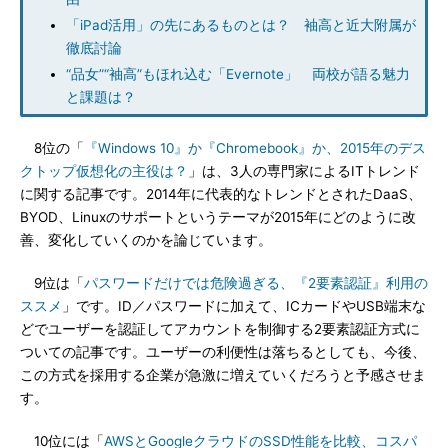
「iPad活用」の先にあるものとは？ 袖高と近大附属が
徹底討論
“品女”“袖高”もほれ込む「Evernote」 両校が語る魅力
と課題は？
8位の「
『Windows 10』か『Chromebook』か、2015年のデス
クトップ仮想化の主役は？
」は、3人の専門家によるITトレンド
に関する記事です。2014年に代表的なトレンドとされたDaaS、
BYOD、Linuxのサポートというテーマが2015年にどのように改
善、変化していくのかを論じています。
9位は「
パスワードだけでは危険過ぎる、『2要素認証』利用の
ススメ
」です。ID／パスワードに加えて、ICカードやUSB端末な
どでユーザーを認証してアカウントを制御する2要素認証方式に
ついての記事です。ユーザーの利便性は落ちるとしても、今後、
この方式を採用する企業が急激に増えていくだろうと予感させま
す。
10位には「
AWSとGoogleクラウドのSSD性能を比較、コスパ