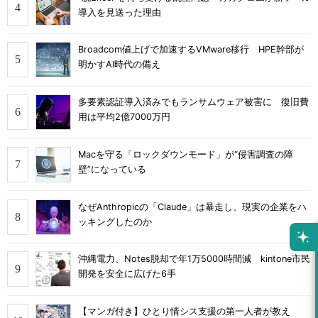
導入を見送った理由
Broadcom値上げで加速するVMware移行 HPE幹部が
明かすAI時代の備え
多要素認証導入済みでもランサムウェア被害に 復旧費
用は平均2億7000万円
Macを守る「ロックダウンモード」が“侵害調査の障
壁”になっている
なぜAnthropicの「Claude」は暴走し、現実の企業をハ
ッキングしたのか
沖縄電力、Notes脱却で年1万5000時間減 kintone市民
開発を安全に広げた6手
【マンガ付き】ひとり情シス支援の第一人者が教え