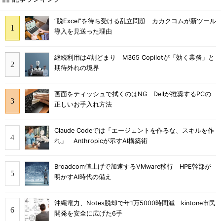
“脱Excel”を待ち受ける乱立問題 カカクコムが新ツール
導入を見送った理由
継続利用は4割どまり M365 Copilotが「効く業務」と
期待外れの境界
画面をティッシュで拭くのはNG Dellが推奨するPCの
正しいお手入れ方法
Claude Codeでは「エージェントを作るな、スキルを作
れ」 Anthropicが示すAI構築術
Broadcom値上げで加速するVMware移行 HPE幹部が
明かすAI時代の備え
沖縄電力、Notes脱却で年1万5000時間減 kintone市民
開発を安全に広げた6手