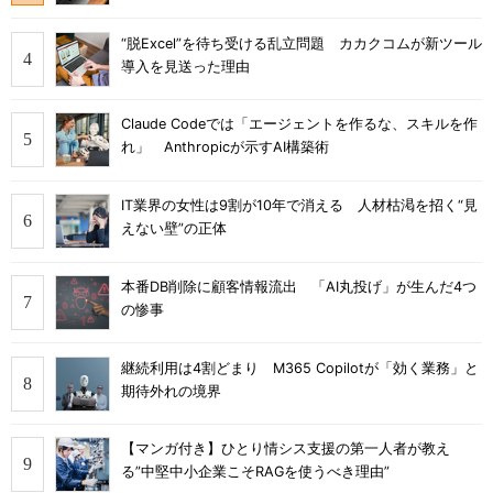
“脱Excel”を待ち受ける乱立問題 カカクコムが新ツール
導入を見送った理由
Claude Codeでは「エージェントを作るな、スキルを作
れ」 Anthropicが示すAI構築術
IT業界の女性は9割が10年で消える 人材枯渇を招く“見
えない壁”の正体
本番DB削除に顧客情報流出 「AI丸投げ」が生んだ4つ
の惨事
継続利用は4割どまり M365 Copilotが「効く業務」と
期待外れの境界
【マンガ付き】ひとり情シス支援の第一人者が教え
る”中堅中小企業こそRAGを使うべき理由”