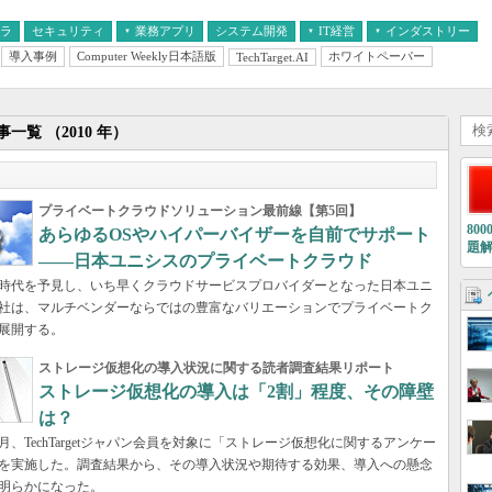
フラ
セキュリティ
業務アプリ
システム開発
IT経営
インダストリー
導入事例
Computer Weekly日本語版
ホワイトペーパー
TechTarget.AI
AI
経営とIT
医療IT
中堅・中小企業とIT
教育IT
一覧 （2010 年）
プライベートクラウドソリューション最前線【第5回】
80
あらゆるOSやハイパーバイザーを自前でサポート
題
――日本ユニシスのプライベートクラウド
時代を予見し、いち早くクラウドサービスプロバイダーとなった日本ユニ
社は、マルチベンダーならではの豊富なバリエーションでプライベートク
展開する。
ストレージ仮想化の導入状況に関する読者調査結果リポート
ストレージ仮想化の導入は「2割」程度、その障壁
は？
11月、TechTargetジャパン会員を対象に「ストレージ仮想化に関するアンケー
を実施した。調査結果から、その導入状況や期待する効果、導入への懸念
明らかになった。