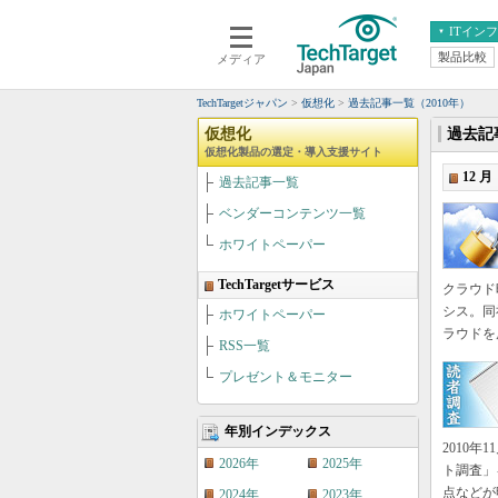
ITイン
製品比較
メディア
クラウド
エンタープライズ
ERP
仮想化
TechTargetジャパン
仮想化
過去記事一覧（2010年）
データ分析
サーバ＆ストレージ
仮想化
過去記事
仮想化製品の選定・導入支援サイト
CX
スマートモバイル
12 月
過去記事一覧
情報系システム
ネットワーク
ベンダーコンテンツ一覧
システム運用管理
ホワイトペーパー
TechTargetサービス
クラウド
シス。同
ホワイトペーパー
ラウドを
RSS一覧
プレゼント＆モニター
年別インデックス
2010年
2026年
2025年
ト調査」
点などが
2024年
2023年