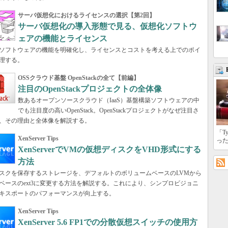
サーバ仮想化におけるライセンスの選択【第2回】
サーバ仮想化の導入形態で見る、仮想化ソフトウ
ェアの機能とライセンス
ソフトウェアの機能を明確化し、ライセンスとコストを考える上でのポイ
理する。
OSSクラウド基盤 OpenStackの全て【前編】
注目のOpenStackプロジェクトの全体像
数あるオープンソースクラウド（IaaS）基盤構築ソフトウェアの中
でも注目度の高いOpenStack。OpenStackプロジェクトがなぜ注目さ
、その理由と全体像を解説する。
「T
XenServer Tips
っ
XenServerでVMの仮想ディスクをVHD形式にする
方法
スクを保存するストレージを、デフォルトのボリュームベースのLVMから
ベースのext3に変更する方法を解説する。これにより、シンプロビジョニ
キスポートのパフォーマンスが向上する。
XenServer Tips
XenServer 5.6 FP1での分散仮想スイッチの使用方