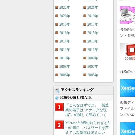
2022年
2021年
2020年
2019年
2018年
2017年
各仮想化
2016年
2015年
ントを整
2014年
2013年
2012年
2011年
2010年
2009年
2008年
2007年
れるのか
2006年
2005年
アクセスランキング
2026/08/06 UPDATE
仮想ディ
「こんなはずでは」 製造
ファイル
業の若手は“アナログな現
ングやエ
場”に幻滅して辞めていく
Microsoft 365の知られざる5
つの裏口 パスワードを変
えても攻撃者は消えない