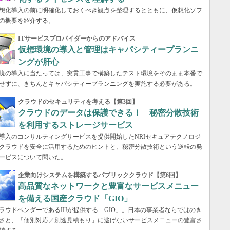
想化導入の前に明確化しておくべき観点を整理するとともに、仮想化ソフ
の概要を紹介する。
ITサービスプロバイダーからのアドバイス
仮想環境の導入と管理はキャパシティープランニ
ングが肝心
境の導入に当たっては、突貫工事で構築したテスト環境をそのまま本番で
せずに、きちんとキャパシティープランニングを実施する必要がある。
クラウドのセキュリティを考える【第3回】
クラウドのデータは保護できる！ 秘密分散技術
を利用するストレージサービス
導入のコンサルティングサービスを提供開始したNRIセキュアテクノロジ
クラウドを安全に活用するためのヒントと、秘密分散技術という逆転の発
ービスについて聞いた。
企業向けシステムを構築するパブリッククラウド【第6回】
高品質なネットワークと豊富なサービスメニュー
を備える国産クラウド「GIO」
ラウドベンダーであるIIJが提供する「GIO」。日本の事業者ならではのき
さと、「個別対応／別途見積もり」に逃げないサービスメニューの豊富さ