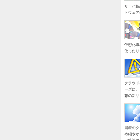
サーバ仮
トウェア
仮想化環
使ったり
クラウド
ーズに、
想の新サ
国産のク
め細やか