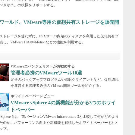
べきか？」の模様をリポートする。
ワールド、VMware専用の仮想共有ストレージを販売開
ストレージを使わずに、ESXサーバ内蔵のディスクを利用した仮想共有プ
し、VMware HAやvMotionなどの機能を利用する。
VMwareエバンジェリストがお勧めする
管理者必携のVMwareツール10選
定番のバックアッププログラムやSSHクライアントなど、仮想環境
を運営する管理者必携のVMware関連ツールを紹介する。
ホワイトペーパーレビュー
VMware vSphere 4の新機能が分かる3つのホワイ
トペーパー
 vSphere 4は、 前バージョンVMware Infrastructure 3と比較して何がどのよう
たのか。パフォーマンス向上や新機能を解説したホワイトペーパーを3つ
ップ。