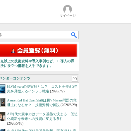
マイページ
00点以上の技術資料や導入事例など、IT導入の課
解決に役立つ情報を入手できます。
ベンダーコンテンツ
PR
脱VMwareの現実解とは？ コストを抑え5年
先を見据えるインフラ戦略
(2026/7/2)
Azure Red Hat OpenShiftは脱VMware問題の救
世主になるか？ 技術資料で解説
(2026/6/29)
AI時代の競争力はデータ基盤で決まる 仮想
化刷新を未来への投資に変える条件
(2026/5/18)