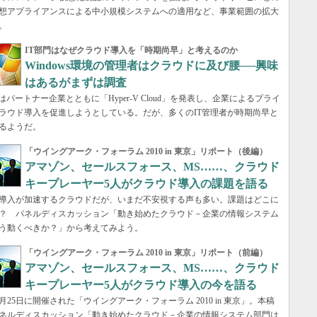
想アプライアンスによる中小規模システムへの適用など、事業範囲の拡大
。
IT部門はなぜクラウド導入を「時期尚早」と考えるのか
Windows環境の管理者はクラウドに及び腰──興味
はあるがまずは調査
softはパートナー企業とともに「Hyper-V Cloud」を発表し、企業によるプライ
ラウド導入を促進しようとしている。だが、多くのIT管理者が時期尚早と
るようだ。
「ウイングアーク・フォーラム 2010 in 東京」リポート（後編）
アマゾン、セールスフォース、MS……、クラウド
キープレーヤー5人がクラウド導入の課題を語る
導入が加速するクラウドだが、いまだ不安視する声も多い。課題はどこに
？ パネルディスカッション「動き始めたクラウド－企業の情報システム
う動くべきか？」から考えてみよう。
「ウイングアーク・フォーラム 2010 in 東京」リポート（前編）
アマゾン、セールスフォース、MS……、クラウド
キープレーヤー5人がクラウド導入の今を語る
11月25日に開催された「ウイングアーク・フォーラム 2010 in 東京」。本稿
ネルディスカッション「動き始めたクラウド－企業の情報システム部門は