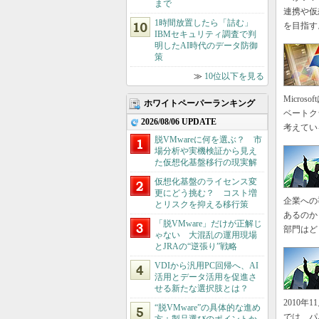
まで
連携や仮
1時間放置したら「詰む」
を目指す
IBMセキュリティ調査で判
明したAI時代のデータ防御
策
≫
10位以下を見る
Micro
ホワイトペーパーランキング
ベートク
2026/08/06 UPDATE
考えてい
脱VMwareに何を選ぶ？ 市
場分析や実機検証から見え
た仮想化基盤移行の現実解
仮想化基盤のライセンス変
更にどう挑む？ コスト増
企業への
とリスクを抑える移行策
あるのか
「脱VMware」だけが正解じ
部門はど
ゃない 大混乱の運用現場
とJRAの“逆張り”戦略
VDIから汎用PC回帰へ、AI
活用とデータ活用を促進さ
せる新たな選択肢とは？
2010年
“脱VMware”の具体的な進め
では、パ