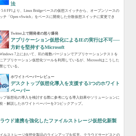
法
rver 5.6 FP1より、Linux Bridgeベースの仮想スイッチから、オープンソースの
ッチ「Open vSwitch」をベースに開発した分散仮想スイッチに変更でき
Twitter上で開発者の怒り爆発
アプリケーション仮想化によるIEの実行は不可──
方針を堅持するMicrosoft
Windows 7上において、IEの複数バージョンでアプリケーションテストを
にアプリケーション仮想化ツールを利用しているが、Microsoftはこうした
禁じている。
ホワイトペーパーレビュー
デスクトップ仮想化導入を支援する3つのホワイト
ペーパー
ップ仮想化の導入を検討する際に参考になる導入効果やソリューションに
較・解説したホワイトペーパーを3つピックアップ。
クラウド連携を強化したファイルストレージ仮想化新製
ァイルストレージ仮想化製品のラインアップを拡充。クラウドサービスとの