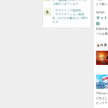
方：製品選びのポイントか
ら移行パターンまで
どう動く
「デスクトップ仮想化」
NEWS
「アプリケーション仮想
ネット
化」のプロが解きたい6問ク
イズ
始
外部共有
ールを構築
11 月
VMware
に向上し
ピックア