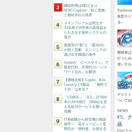
継続利用は4割どまり
M365 Copilotが「効く業務」
XenSe
と期待外れの境界
仮想スイ
る。
メインフレームは死なず
AI活用で20年来の高収益を
たたき出す基幹システムの
底力
面接官の“勘”と「週3出社」
が招く悲劇 エンジニアが
開発者は
逃げ出す職場の条件
行うため
Joshinが「ピースサイン」で
使い方を
勤怠打刻 共用PCの「パス
ワード忘れ」を解消
【価格比較】Copilot、Kiro、
Cursorなど6製品 「無料で
十分」は本当？
デスクト
「COBOL」「JCL」計7000
ついて比
本のAWS移行 2000社を支
える給与サービスを襲った
NEWS
危機
F5、
IT未経験から経営層の相談
品
相手へ 花キューピット星
野氏が「便利屋」を脱する
F5がフ