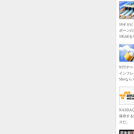
10ギガ
ボーンの
10Gb
NTTデ
インフレ
SIer
NASDAQ
保存する
スだ。