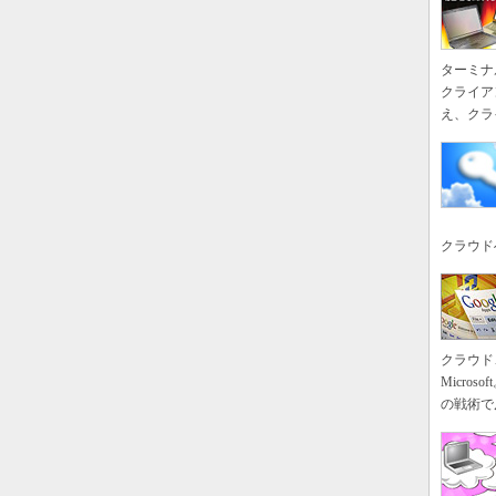
ターミナ
クライア
え、クラ
クラウド
クラウド
Micr
の戦術で