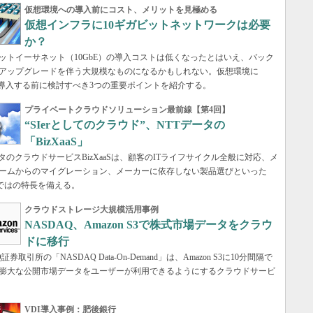
仮想環境への導入前にコスト、メリットを見極める
仮想インフラに10ギガビットネットワークは必要
か？
ビットイーサネット（10GbE）の導入コストは低くなったとはいえ、バック
アップグレードを伴う大規模なものになるかもしれない。仮想環境に
Eを導入する前に検討すべき3つの重要ポイントを紹介する。
プライベートクラウドソリューション最前線【第4回】
“SIerとしてのクラウド”、NTTデータの
「BizXaaS」
ータのクラウドサービスBizXaaSは、顧客のITライフサイクル全般に対応、メ
ームからのマイグレーション、メーカーに依存しない製品選びといった
ならではの特長を備える。
クラウドストレージ大規模活用事例
NASDAQ、Amazon S3で株式市場データをクラウ
ドに移行
証券取引所の「NASDAQ Data-On-Demand」は、Amazon S3に10分間隔で
膨大な公開市場データをユーザーが利用できるようにするクラウドサービ
VDI導入事例：肥後銀行