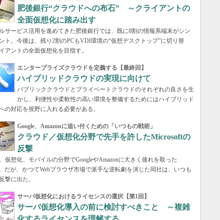
肥後銀行“クラウドへの布石” ～クライアントの
全面仮想化に踏み出す
ルサービス活用を進めてきた肥後銀行では、既に8割の情報系端末がシン
ント。今後は、残り2割のPCもVDI環境の“仮想デスクトップ”に切り替
イアントの全面仮想化を目指す。
エンタープライズクラウドを定義する【最終回】
ハイブリッドクラウドの実現に向けて
パブリッククラウドとプライベートクラウドのそれぞれの良さを生
かし、利便性や柔軟性の高い環境を整備するためにはハイブリッド
への対応を視野に入れる必要がある。
Google、Amazonに追い付くための「いつもの戦術」
クラウド／仮想化分野で先手を許したMicrosoftの
反撃
、仮想化、モバイルの分野でGoogleやAmazonに大きく後れを取った
osoft。だが、かつてWebブラウザ市場で派手な逆転劇を演じた同社は、いつも
反撃に出た。
サーバ仮想化におけるライセンスの選択【第1回】
サーバ仮想化導入の前に検討すべきこと ～複雑
化するライセンスを理解する