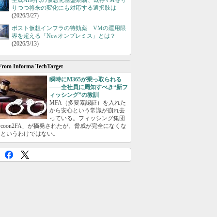
生成AI時代の仮想化基盤刷新、既存VMを守
りつつ将来の変化にも対応する選択肢は
(2026/3/27)
ポスト仮想インフラの特効薬 VMの運用限
界を超える「Newオンプレミス」とは？
(2026/3/13)
From Informa TechTarget
瞬時にM365が乗っ取られる
――全社員に周知すべき“新フ
ィッシング”の教訓
MFA（多要素認証）を入れた
から安心という常識が崩れ去
っている。フィッシング集団
ycoon2FA」が摘発されたが、脅威が完全になくな
たというわけではない。